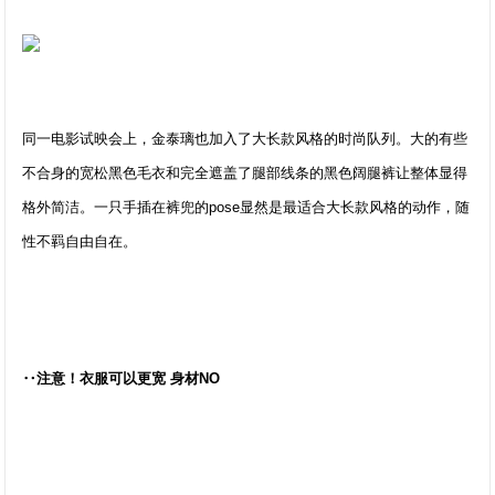
同一电影试映会上，金泰璃也加入了大长款风格的时尚队列。大的有些
不合身的宽松黑色毛衣和完全遮盖了腿部线条的黑色阔腿裤让整体显得
格外简洁。一只手插在裤兜的pose显然是最适合大长款风格的动作，随
性不羁自由自在。
‥注意！衣服可以更宽 身材NO