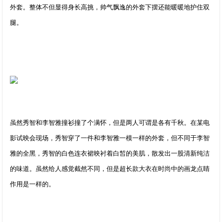
外套。整体不但显得身长高挑，帅气飘逸的外套下摆还能暖暖地护住双
腿。
虽然秀智和李智雅撞衫撞了个满怀，但是两人可谓是各有千秋。在某电
影试映会现场，秀智穿了一件和李智雅一模一样的外套，但不同于李智
雅的全黑，秀智的白色连衣裙映衬着白皙的美肌，散发出一股清新纯洁
的味道。虽然给人感觉截然不同，但是超长款大衣在时尚中的画龙点睛
作用是一样的。