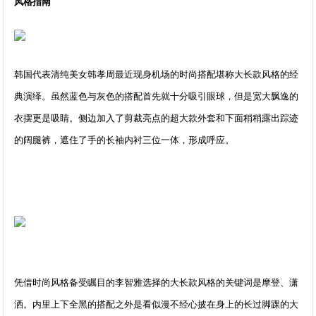
风格指南
韩国代表清纯美女韩孝周最近现身机场的时尚搭配堪称大长款风格的经
典演绎。虽然蓝色与灰色的搭配首先就十分吸引眼球，但是宽大飘逸的
衣摆更是吸睛。侧边加入了剪裁亮点的超大款外套和下面稍稍露出踪迹
的阔腿裤，遮住了手的长袖内衬三位一体，形成呼应。
凭借时尚风格备受瞩目的李智雅选择的大长款风格的关键词是摩登、潇
洒。内里上下全黑的搭配之外是看似漫不经心披在身上的长过脚踝的大