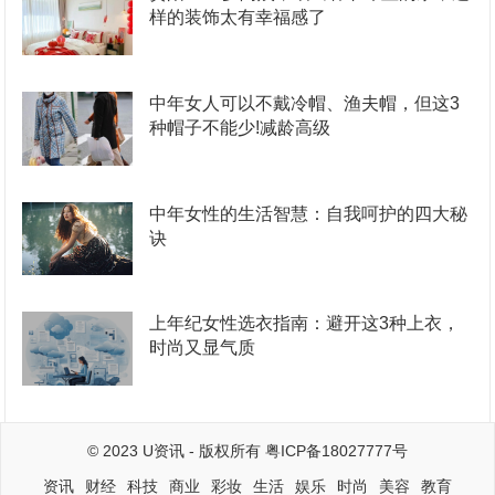
样的装饰太有幸福感了
中年女人可以不戴冷帽、渔夫帽，但这3
种帽子不能少!减龄高级
中年女性的生活智慧：自我呵护的四大秘
诀
上年纪女性选衣指南：避开这3种上衣，
时尚又显气质
© 2023
U资讯
- 版权所有
粤ICP备18027777号
资讯
财经
科技
商业
彩妆
生活
娱乐
时尚
美容
教育