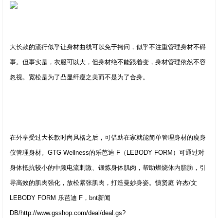
大长款的流行似乎让身材曲线可以免于拷问，似乎不注重管理身材不碍
事。但事实是，衣服可以大，但身材绝不能跟着变，身材管理依然不容
忽视。宽松是为了凸显纤瘦之美而不是为了合身。
在外享受过大长款时尚风格之后，可借助在家就能简单管理身材的瘦身
仪管理身材。GTG Wellness的乐芭迪 F（LEBODY FORM）可通过对
身体抵抗较小的中频电流刺激、锻炼身体肌肉，帮助燃烧体内脂肪，引
导高效的肌肉强化，放松紧张肌肉，打造曼妙身姿。慎贤庭 许杰/文
LEBODY FORM 乐芭迪 F，bnt新闻
DB/http://www.gsshop.com/deal/deal.gs?