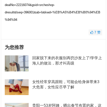
dealNo=22216074&gsid=srcheshop-
dresult&lseq=396001&ab=b&kwd=%EB%A5%B4%EB%B0%94%EB
%94%94
7
赞
为您推荐
回家脱下来的衣服别再扔沙发上了!学学上
海人的做法，那才叫高级
女性经常穿高跟鞋，可能会给身体带来3
大危害，女性应尽早了解
贵阳一53岁阿姨，晒出春节布置的家，这