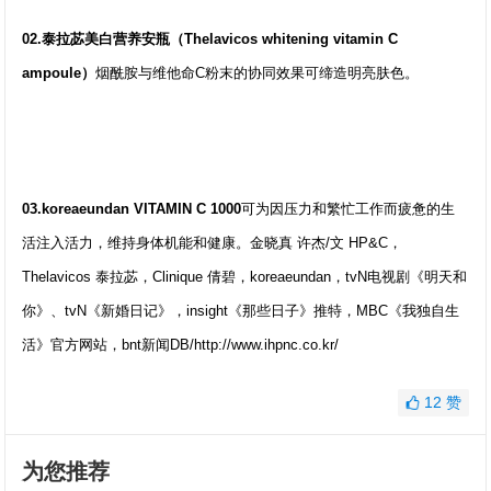
02.泰拉苾美白营养安瓶（Thelavicos whitening vitamin C
ampoule）
烟酰胺与维他命C粉末的协同效果可缔造明亮肤色。
03.koreaeundan VITAMIN C 1000
可为因压力和繁忙工作而疲惫的生
活注入活力，维持身体机能和健康。金晓真 许杰/文 HP&C，
Thelavicos 泰拉苾，Clinique 倩碧，koreaeundan，tvN电视剧《明天和
你》、tvN《新婚日记》，insight《那些日子》推特，MBC《我独自生
活》官方网站，bnt新闻DB/http://www.ihpnc.co.kr/
12
赞
为您推荐