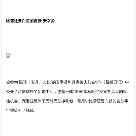
比雪还要白皙的皮肤 安宰贤
被称为“眼球（安具）夫妇”的安宰贤和具惠善夫妇在tvN《新婚日记》中
公开了甜蜜虐狗的新婚生活，也是一睹“国民情场高手”安宰贤风采的极
佳机会。宠妻狂魔除了无时无刻撒狗粮，雪原中比雪还要白皙的皮肤牢
牢地吸引了视线。