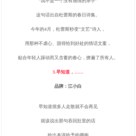
“我不是一个没有感情的杀手”
这句话出自杜蕾斯的春日诗集。
今年的4月，杜蕾斯秒变”文艺”诗人，
用那种不虐心、甜得恰到好处的情话文案，
贴合年轻人躁动而又含蓄的春心，撩遍了所有人。
3.早知道，……
品牌：江小白
早知道很多人走散就不会再见
就该说出那句吞回肚里的话
给出本该给予的拥抱