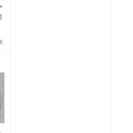
产
需
赞
入