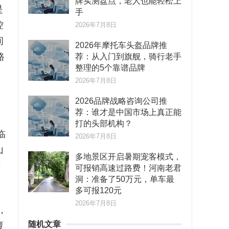
牌实测盘点，老人也能轻松上
是
手
控
2026年7月8日
间
2026年摩托车头盔品牌推
路
荐：从入门到旗舰，骑行老手
整理的5个靠谱品牌
2026年7月8日
2026品牌战略咨询公司推
荐：谁才是中国市场上真正能
打的头部机构？
临
2026年7月8日
山
多地景区开启暑期宠客模式，
与
可报销高速过路费！河南老君
洞：准备了50万元，单车最
多可报120元
2026年7月8日
，
随机文章
覆