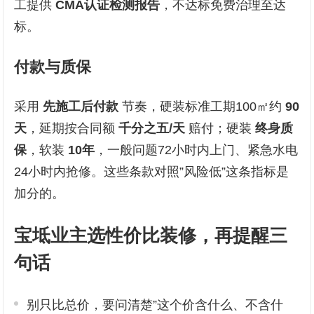
工提供
CMA
认证检测报告
，不达标免费治理至达
标。
付款与质保
采用
先施工后付款
节奏，硬装标准工期100㎡约
90
天
，延期按合同额
千分之五/天
赔付；硬装
终身质
保
，软装
10年
，一般问题72小时内上门、紧急水电
24小时内抢修。这些条款对照”风险低”这条指标是
加分的。
宝坻业主选性价比装修，再提醒三
句话
别只比总价，要问清楚”这个价含什么、不含什