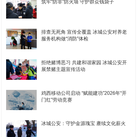
筑牢“防非”防火墙 守护群众钱袋子
排查无死角 宣传全覆盖 冰城公安对养老
服务机构做“消防”体检
拒绝赌博恶习 共建和谐家园 冰城公安开
展禁赌主题宣传活动
鸡西移动公司启动 “赋能建功”2026年“开
门红”劳动竞赛
冰城公安：守护金源瑰宝 赓续文化薪火