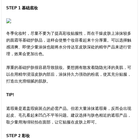
STEP 1 基础底妆
冬季化妆时，尽量不要为了提高彩妆贴服性，而在干燥皮肤上涂抹较多
的面霜等基础护肤品，这样会使整个妆容看起来十分厚重。可以选择触
感清爽、即便少量涂抹也能将水分传达至皮肤深处的精华产品来进行管
理，效果会更加出色。
厚重的基础护肤很容易导致脱妆。要想拥有散发着隐隐光泽的美肌，可
以在用精华浸湿皮肤内部后，涂抹持久力强劲的粉底，使其充分贴服，
打造出光滑细腻的肌肤。
TIP!
遮瑕膏是遮盖瑕疵斑点的必需产品。但若大量涂抹遮瑕膏，反而会出现
起皮、毛孔看起来凹凸不平等问题。建议选择与肤色相近的遮瑕产品，
取少量用海绵轻拍在面部，让它贴服在皮肤上即可。
STEP 2 彩妆