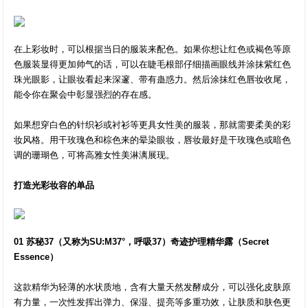
在上彩妆时，可以根据当日的服装来配色。如果你想让红色或褐色等原
色服装显得更加帅气的话，可以在睫毛根部仔细描画眼线并涂抹紫红色
珠光眼影，让眼妆看起来深邃、带有蛊惑力。然后涂抹红色唇妆收尾，
能令你在聚会中彰显强烈的存在感。
如果想穿白色的针织衫或衬衫等更具女性美的服装，那就需要柔美的彩
妆风格。用干玫瑰色和棕色来的晕染眼妆，唇妆最好是干玫瑰色或暗色
调的珊瑚色，可将高雅女性美淋漓展现。
打造光彩妆容的单品
01 苏秘37（又称为SU:M37°，呼吸37）奇迹护理精华露（Secret
Essence）
这款精华为轻薄的水状质地，含有大量天然发酵成分，可以强化皮肤原
有力量，一次性发挥出弹力、保湿、提亮等多重功效，让肤质和肤色更