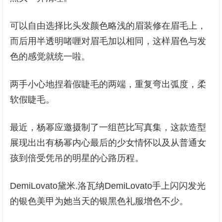
可以自由选择比头发颜色略浅的眉装修在眉毛上，
而后用半透明啫喱对眉毛加以相同，这样眉色与发
色的感觉就统一啦。
两手小心地捏着假睫毛的两端，重复弯出弧度，柔
软假睫毛。
最近，杨幂应邀摄制了一组芭比写真集，这款造型
展现出出有杨幂内心最后的少女情怀以及从普通女
孩到倍受凭吊的明星的心路历程。
DemiLovato黛米.洛瓦纳DemiLovato手上闪闪发光
的银色美甲为她当天的银黑色礼服增色不少。