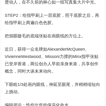
楚动人，在不久前的林心如一组写真集大片中光。
STEP2：给指甲刷上一层底胶，照干底胶之后，再
给指甲刷上两遍白色色胶。
把假眼睫毛的底端张贴在画眼线的方位上。
近日，获得一众名牌如AlexanderMcQueen、
VivienneWestwood、Missoni力撑的Minx指甲张贴
已登岸香港，两位创办人早前亲身来港，共享创作
概念，同时大谈未来动向。
下眼睑1/3处画内眼线，伸延至眼尾，并稍稍缩短向
上挑动。
编辑评论：性价比低的保温化妆水。