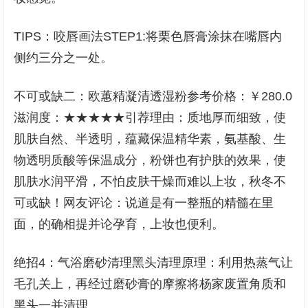
TIPS：咬唇画法STEP1:将栗色唇膏涂抹在嘴唇内
侧约三分之一处。
不可或缺二：欧蕙精凝清透湿粉参考价格：￥280.0
滋润度：★★★★★引荐理由：质地厚而细致，使
肌肤自然、半透明，蕴藏保温精华素，氨基酸、生
物透明质酸等保温成分，粉饼也有护肤的效果，使
肌肤水润平滑，不怕皮肤干燥而难以上妆，秋冬不
可或缺！网友评论：说道是有一整瓶的精髓在里
面，的确相提并论孕育，上妆也便利。
绝招4：气浴磨砂清理黑头清理原理：利用热蒸气让
毛孔关上，再经过磨砂膏的摩擦将杨家废置角质和
黑头一并清理。