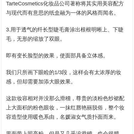
TarteCosmetics化妆品公司著称将其实用美容配方
与现代而有意思的纸盒融为一体的风格而闻名。
3.用于透气的纤长型睫毛膏涂出根根明晰上、下睫
毛，无形的缩放了双眼。
即有变长脸型的效果，使面部具备立体感。
我们只所画下眼睑的1/3段，这样会有太浓厚的妆
感，但却需要加添大眼效果。
这款妆容相对并没那么滑稽，尊贵的淡粉色纱裙配
上大面积的粉色眼妆，一抹红唇艳丽脱俗，整个妆
容造型使用暖色系由，名媛淑女气质扑面而来。
里面带上照亮粉，但是又几乎没滑稽，也会很腊。