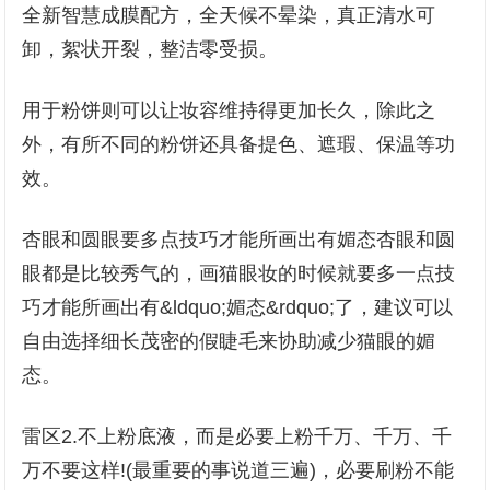
全新智慧成膜配方，全天候不晕染，真正清水可
卸，絮状开裂，整洁零受损。
用于粉饼则可以让妆容维持得更加长久，除此之
外，有所不同的粉饼还具备提色、遮瑕、保温等功
效。
杏眼和圆眼要多点技巧才能所画出有媚态杏眼和圆
眼都是比较秀气的，画猫眼妆的时候就要多一点技
巧才能所画出有&ldquo;媚态&rdquo;了，建议可以
自由选择细长茂密的假睫毛来协助减少猫眼的媚
态。
雷区2.不上粉底液，而是必要上粉千万、千万、千
万不要这样!(最重要的事说道三遍)，必要刷粉不能