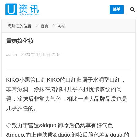
菜单
您所在的位置
首页
彩妆
雪媚娘化妆
admin
2020年11月19日 21:56
KIKO小黑管口红KIKO的口红归属于水润型口红，
非常滋润，涂抹在唇部时几乎不担忧卡唇纹的问
题，涂抹后非常贞气色，相比一些大品牌品质也是
几乎胜任的。
◇致力于营造&ldquo;卸妆后仍然享有好气色
&rdquo;的上佳肤质&ldquo;卸妆后脸色差&rdquo;的