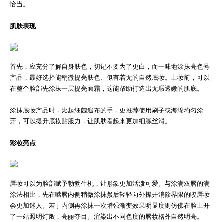
恰当。
肌肤表现
首先，应充分了解自身肤色，切记不要为了更白，而一味地涂抹亮色号
产品，最好选择能稍微提亮肤色、似有若无的自然底妆。上妆前，可以
在整个脸部先涂抹一层提亮面霜，这能帮助打造出无瑕透嫩的肌底。
涂抹底妆产品时，比起细菌遍布的手，更推荐使用刷子或海绵均匀涂
开，可以提升底妆贴服力，让肌肤看起来更加细腻丝滑。
彩妆亮点
唇妆可以为脸部赋予勃勃生机，让形象更加活泼可爱。与涂满双唇的满
涂法相比，先在嘴唇内侧稍微涂抹然后轻轻向外撵开消除界限的咬唇妆
会更加迷人。若于内侧再涂抹一次增强渐变效果明显度则仿佛在脸上开
了一站照明灯般，亮丽夺目。渲染出不同色度的唇妆格外自然明亮。