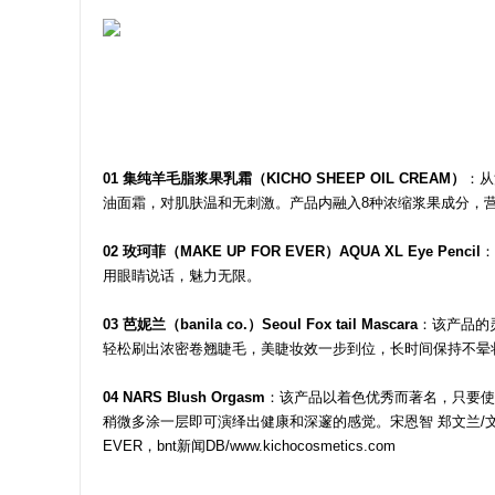
01 集纯羊毛脂浆果乳霜（KICHO SHEEP OIL CREAM）
：从
油面霜，对肌肤温和无刺激。产品内融入8种浓缩浆果成分，
02 玫珂菲（MAKE UP FOR EVER）AQUA XL Eye Pencil
：
用眼睛说话，魅力无限。
03 芭妮兰（banila co.）Seoul Fox tail Mascara
：该产品的
轻松刷出浓密卷翘睫毛，美睫妆效一步到位，长时间保持不晕
04 NARS Blush Orgasm
：该产品以着色优秀而著名，只要使
稍微多涂一层即可演绎出健康和深邃的感觉。宋恩智 郑文兰/文 KICHO 集
EVER，bnt新闻DB/www.kichocosmetics.com