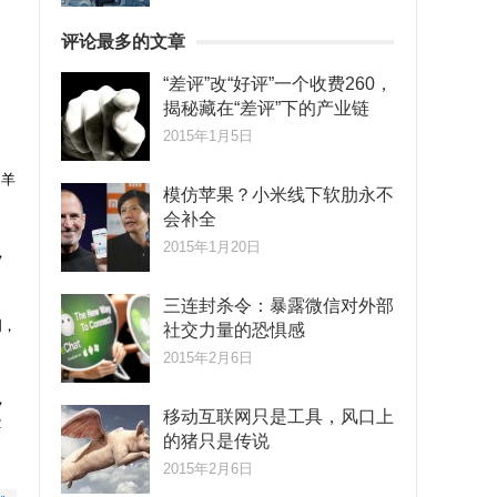
评论最多的文章
“差评”改“好评”一个收费260，
揭秘藏在“差评”下的产业链
2015年1月5日
的羊
模仿苹果？小米线下软肋永不
会补全
2015年1月20日
，
三连封杀令：暴露微信对外部
明，
社交力量的恐惧感
2015年2月6日
，
移动互联网只是工具，风口上
R
的猪只是传说
2015年2月6日