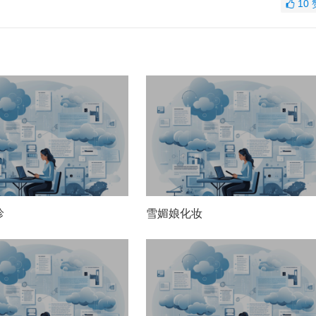
10
珍
雪媚娘化妆