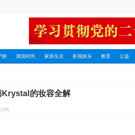
护肤
潮流时尚
家居生活
影视娱乐
教育
公益
Krystal的妆容全解
已关闭