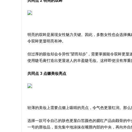
共同点 2 明亮的双眸
明亮的双眸是展现女性魅力关键。因此，多数女性也会选择佩
令双眸更显明亮有神。
但过厚的眼妆却会令异性“望而却步”，需要掌握能令双眸更
使用睫毛膏打造出更显迷人的丰盈睫毛妆。这样即使没有厚重
共同点 3 点缀美妆亮点
轻薄的美妆上需要点缀上吸睛的亮点，令气色更显红润。那么
选择一款可令自己的肤色更显白皙颜色的腮红产品由颧骨的中
一号的唇妆品，首先集中地涂抹在嘴唇内部的中央，再向外自