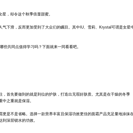
韩国女星，却令这个秋季倍显甜蜜。
下滑，反而更加受到了大众们的瞩目。其中IU、雪莉、Krystal可谓是女星
上有哪些共同点值得学习吗？下面就来一同看看吧。
注，首先要做到的就是到位的护肤，打造出无瑕好肤质。尤其是在干燥的冬季
重中之重就是保湿。
霜更是不是省略。选择一款营养丰富且保湿功效更佳的面霜产品充足量地涂抹
达到深层锁水的功效。