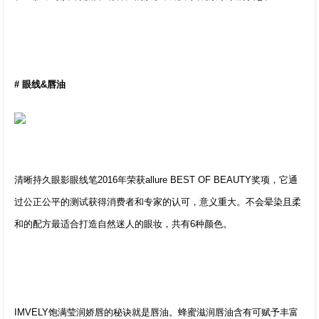
# 眼线&唇油
清晰持久眼影眼线笔2016年荣获allure BEST OF BEAUTY奖项，它通
过公正公平的测试获得消费者和专家的认可，意义重大。不会晕染且柔
和的配方最适合打造自然迷人的眼妆，共有6种颜色。
IMVELY饱满莹润娇唇的秘诀就是唇油。蜂蜜滋润唇油含有可赋予丰富