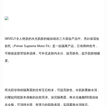
IMVELY令人艳羡的水光肌肤的秘诀就在三大底妆产品中。亮白保湿妆
前乳（Primer Supreme Moist Fit）是一款隔离产品，它有两种色号，
可根据皮肤苦恼来选择。可补充皮肤内水分、提亮肤色，提升肌肤细腻
度。
而光彩珍珠粉隔离霜则含有宝石粉末，可提亮肤色，令肌肤重焕水润，
闪耀如同肌肤本身般的自然亮泽。涂完隔离霜，将水光修颜BB霜涂抹
在全脸，可演绎光滑、有弹力的肌肤表现，实现紧致水润状态。