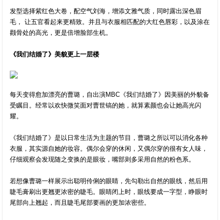
发型选择紫红色大卷，配空气刘海，增添文雅气质，同时露出深色眉
毛， 让五官看起来更精致。并且与衣服相匹配的大红色唇彩，以及涂在
颧骨处的高光，更是倍增脸部生机。
《我们结婚了》美貌更上一层楼
每天变得愈加漂亮的曹璐，自出演MBC《我们结婚了》因美丽的外貌备
受瞩目。经常以欢快微笑面对曹世镐的她，就算素颜也会让她高光闪
耀。
《我们结婚了》是以日常生活为主题的节目，曹璐之所以可以消化各种
衣服，其实源自她的妆容。偶尔会穿的休闲，又偶尔穿的很有女人味，
仔细观察会发现随之变换的是眼妆，嘴部则多采用自然的粉色系。
若想像曹璐一样展示出聪明伶俐的眼睛，先勾勒出自然的眼线，然后用
睫毛膏刷出更翘更浓密的睫毛。眼睛闭上时，眼线要成一字型，睁眼时
尾部向上翘起，而且睫毛尾部要画的更加浓密些。