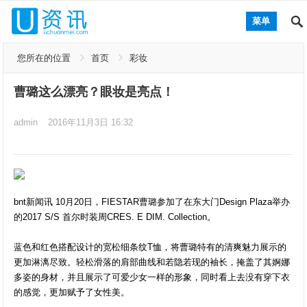
菜单
您所在的位置
首页
彩妆
曹璐这么漂亮？眼妆是亮点！
admin
2016年11月3日 16:32
bnt新闻讯 10月20日，FIESTAR曹璐参加了在东大门Design Plaza举办
的2017 S/S 首尔时装周CRES. E DIM. Collection。
蓝色和红色搭配设计的宽松细条纹T恤，将曹璐特有的清爽魅力展示的
更加淋漓尽致。轻松滑落的肩部曲线和若隐若现的袖长，掩盖了其婀娜
多姿的身材，并且展示了可爱少女一样的形象，同时看上去没有穿下衣
的感觉，更加赋予了女性美。