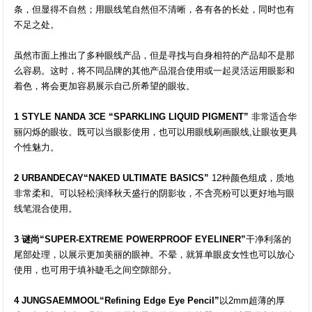
条，但显得不自然；用眼线笔自然但不清晰，各有各的长处，同时也有
不足之处。
虽然市面上推出了多种眼线产品，但是寻找与自身相符的产品却不是那
么容易。这时，将不同品牌的其他产品混合使用或一起灵活运用眼影和
着色，将会更加容易展示自己所希望的眼妆。
1 STYLE NANDA 3CE “SPARKLING LIQUID PIGMENT”
非常适合华
丽闪烁的眼妆。既可以当眼影使用，也可以用眼线刷画眼线,让眼妆更具
个性魅力。
2 URBANDECAY“NAKED ULTIMATE BASICS”
12种颜色组成，质地
非常柔和。可以轻松演绎秋天盛行的阴影妆，不含亮粉可以更好地与眼
线笔混合使用。
3 谜尚“SUPER-EXTREME POWERPROOF EYELINER”
干净利落的
尾部处理，以展示更加美丽的眼神。不晕，就算单眼皮女性也可以放心
使用，也可用于填补睫毛之间空隙部分。
4 JUNGSAEMMOOL“Refining Edge Eye Pencil”
以2mm超薄的厚