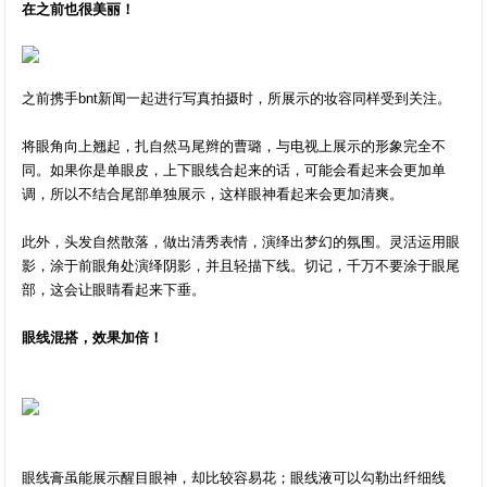
在之前也很美丽！
之前携手bnt新闻一起进行写真拍摄时，所展示的妆容同样受到关注。
将眼角向上翘起，扎自然马尾辫的曹璐，与电视上展示的形象完全不
同。如果你是单眼皮，上下眼线合起来的话，可能会看起来会更加单
调，所以不结合尾部单独展示，这样眼神看起来会更加清爽。
此外，头发自然散落，做出清秀表情，演绎出梦幻的氛围。灵活运用眼
影，涂于前眼角处演绎阴影，并且轻描下线。切记，千万不要涂于眼尾
部，这会让眼睛看起来下垂。
眼线混搭，效果加倍！
眼线膏虽能展示醒目眼神，却比较容易花；眼线液可以勾勒出纤细线