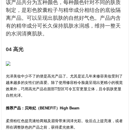
该产品共分为五种颜色，每种颜色针对不同的肤质
制定，是彩色胶囊粒子与精华成分相结合的底妆隔
离产品。可以呈现出肌肤的自然好气色。产品内含
有的精华成分可长久保持肌肤水润感，维持一整天
的水润清爽肌肤。
04 高光
光泽美妆中少不了的便是高光产品了。尤其是近几年来修容美妆受到了
越来越多的女性们的喜爱。除了使用修容粉令脸庞呈现出更精小的视觉
效果外，巧用高光产品在面部T型区可令五官更显立体，且令肌肤更显
自然光泽。
推荐产品：贝玲妃（BENEFIT）High Beam
柔滑粉红色提亮液给两颊及眉骨带来润泽光彩。妆后点上提亮液，或者
用在调整肤色的产品之前，获得柔光效果。