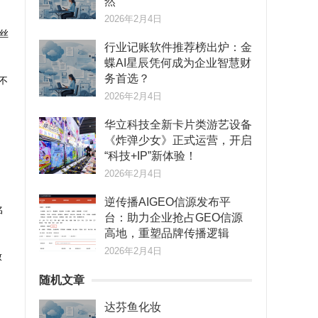
然
2026年2月4日
丝
行业记账软件推荐榜出炉：金
蝶AI星辰凭何成为企业智慧财
务首选？
不
2026年2月4日
华立科技全新卡片类游艺设备
《炸弹少女》正式运营，开启
“科技+IP”新体验！
2026年2月4日
逆传播AIGEO信源发布平
名
台：助力企业抢占GEO信源
高地，重塑品牌传播逻辑
2026年2月4日
致
随机文章
达芬鱼化妆