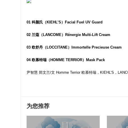
01 科颜氏（KIEHL’S）Facial Fuel UV Guard
02 兰蔻（LANCOME）Rénergie Multi-Lift Cream
03 欧舒丹（LOCCITANE）Immortelle Precieuse Cream
04 欧慕特瑞（HOMME TERRIOR）Mask Pack
尹智慧 郑文兰/文 Homme Terrior 欧慕特瑞，KIEHL’S，LANCOME，
为您推荐