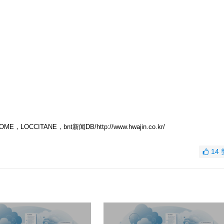
LOCCITANE，bnt新闻DB/http://www.hwajin.co.kr/
14