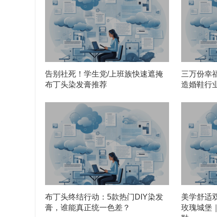
告别社死！学生党/上班族快速遮掩
三万份幸福见
布丁头染发膏推荐
造婚鞋行
布丁头终结行动：5款热门DIY染发
美学舒适双
膏，谁能真正统一色差？
玫瑰城堡