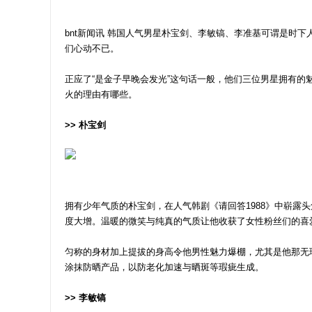
bnt新闻讯 韩国人气男星朴宝剑、李敏镐、李准基可谓是时
们心动不已。
正应了“是金子早晚会发光”这句话一般，他们三位男星拥有
火的理由有哪些。
>> 朴宝剑
拥有少年气质的朴宝剑，在人气韩剧《请回答1988》中崭露
度大增。温暖的微笑与纯真的气质让他收获了女性粉丝们的喜
匀称的身材加上提拔的身高令他男性魅力爆棚，尤其是他那无
涂抹防晒产品，以防老化加速与晒斑等瑕疵生成。
>> 李敏镐