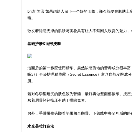
bnt新闻讯 如果想给人留下一个好的印象，那么就要在肌肤
糙。
散发着隐隐光泽的肌肤与美妆具有让人不禁回头欣赏的魅力，
基础护肤&面部按摩
洁面后的第一步应使用精华。虽然浓缩质地的营养成分很丰富，但
吸37）奇迹护理精华露（Secret Essence）富含自
肌。
若对冬季里暗沉的肤色较为苦恼，最好再做些面部按摩。按压
顺着眉骨轻轻按压有助于排除毒素。
另外，手微攥拳头顺着苹果肌至颧骨、下颌线中央至耳后的路
水光美妆打造法