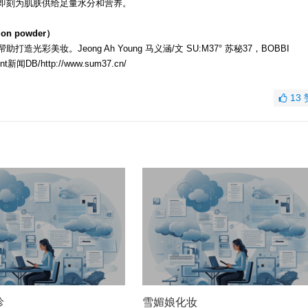
即刻为肌肤供给足量水分和营养。
on powder）
妆。Jeong Ah Young 马义涵/文 SU:M37° 苏秘37，BOBBI
DB/http://www.sum37.cn/
13
珍
雪媚娘化妆