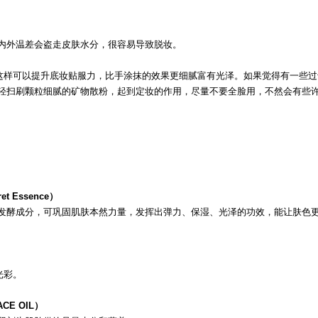
内外温差会盗走皮肤水分，很容易导致脱妆。
，这样可以提升底妆贴服力，比手涂抹的效果更细腻富有光泽。如果觉得有一些过
轻扫刷颗粒细腻的矿物散粉，起到定妆的作用，尽量不要全脸用，不然会有些
 Essence）
发酵成分，可巩固肌肤本然力量，发挥出弹力、保湿、光泽的功效，能让肤色
）
光彩。
CE OIL）