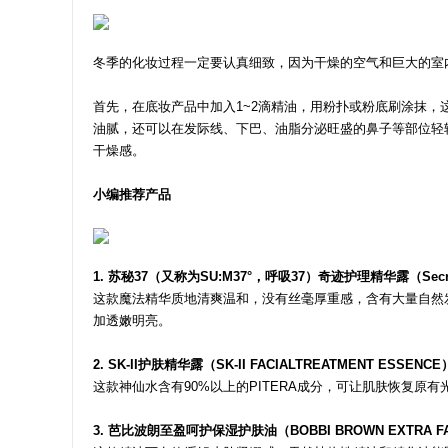
冬季的化妆过程一定要认真细致，因为干燥的空气和巨大的室
首先，在底妆产品中加入1~2滴精油，用粉扑或粉底刷涂抹
油腻，还可以在发际线、下巴、油脂分泌旺盛的鼻子等部位轻
干燥感。
小编推荐产品
1. 苏秘37（又称为SU:M37°，呼吸37）奇迹护理精华露（Secret
这款魔法精华质地清爽温和，没有丝毫厚重感，含有大量自然
加透嫩明亮。
2. SK-II护肤精华露（SK-II FACIALTREATMENT ESSENCE
这款神仙水含有90%以上的PITERA成分，可让肌肤恢复原有
3. 芭比波朗至盈呵护保湿护肤油（BOBBI BROWN EXTRA FA