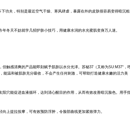
上多下功夫，特别是最近空气干燥、寒风肆虐，暴露在外的皮肤很容易变得暗沉粗
今年冬天不妨就学几招护肤小技巧，用健康水润的水光蜜肌变身万人迷。
触感清爽的产品能即刻赋予肌肤以水分光泽。苏秘37（又称为SU:M37°，
然发酵成分，能温和被肌肤充分吸收，不会产生任何刺激，可帮助打造健康水嫩的活力美
太阳穴能促进血液循环，达到清心醒目的作用，从而有效改善暗沉脸色。用手
径向上提拉按摩，可有效预防浮肿，令脸部曲线更加紧致弹力。