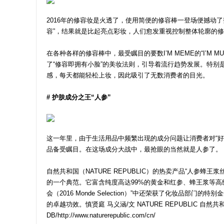
2016年的修容妆是火透了，使用简便的修容棒一登场便撼动
容”，结果就是比起亮点彩妆，人们愈发重视控制整体轮廓的
在各种各样的修容棒中，最受瞩目的要数I’M MEME的“I’M 
了“修容即拥有小脸”的美妆法则，引导着流行趋势发展。特别
感，每天都能轻松上妆，因此吸引了无数消费者的目光。
# 护肤成分之王“人参”
这一年里，由于生活用品中频繁出现的成分问题让消费者对“
品备受瞩目。在这场成分大战中，最抢眼的当然就是人参了。
自然共和国（NATURE REPUBLIC）的热卖产品“人参蜂王浆丝柔
的一个典范。它富含纯度高达99%的黄金和红参、蜂王浆等高
会（2016 Monde Selection）”中还荣获了化妆品部门的特别
的卓越功效。慎贤庭 马义涵/文 NATURE REPUBLIC 自然共和
DB/http://www.naturerepublic.com/cn/