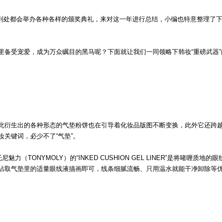
末，到处都会举办各种各样的颁奖典礼，来对这一年进行总结，小编也特意整理了
里备受宠爱，成为万众瞩目的黑马呢？下面就让我们一同领略下韩妆“重磅武器”
此衍生出的各种形态的气垫粉饼也在引导着化妆品版图不断变换，此外它还跨
关键词，必少不了“气垫”。
TONYMOLY）的“INKED CUSHION GEL LINER”是将啫喱质地的眼
沾取气垫里的适量眼线液描画即可，线条细腻流畅、只用温水就能干净卸除等