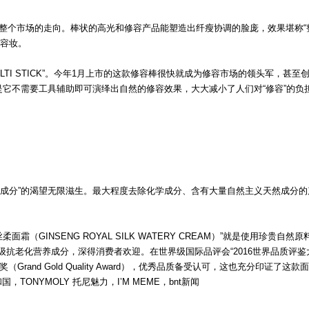
了整个市场的走向。棒状的高光和修容产品能塑造出纤瘦协调的脸庞，效果堪称“
修容妆。
MULTI STICK”。今年1月上市的这款修容棒很快就成为修容市场的领头军，甚至
是它不需要工具辅助即可演绎出自然的修容效果，大大减小了人们对“修容”的负
好成分”的渴望无限滋生。最大程度去除化学成分、含有大量自然主义天然成分的
面霜（GINSENG ROYAL SILK WATERY CREAM）”就是使用珍贵自然原
级抗老化营养成分，深得消费者欢迎。在世界级国际品评会“2016世界品质评鉴
金奖（Grand Gold Quality Award），优秀品质备受认可，这也充分印证了这款
国，TONYMOLY 托尼魅力，I’M MEME，bnt新闻