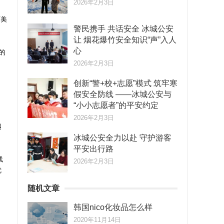
2026年2月3日
下美
警民携手 共话安全 冰城公安
让 烟花爆竹安全知识“声”入人
心
的
2026年2月3日
创新“警+校+志愿”模式 筑牢寒
假安全防线 ——冰城公安与
“小小志愿者”的平安约定
2026年2月3日
越
冰城公安全力以赴 守护游客
平安出行路
线
2026年2月3日
优
随机文章
韩国nico化妆品怎么样
2020年11月14日