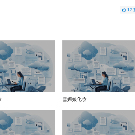
12
珍
雪媚娘化妆