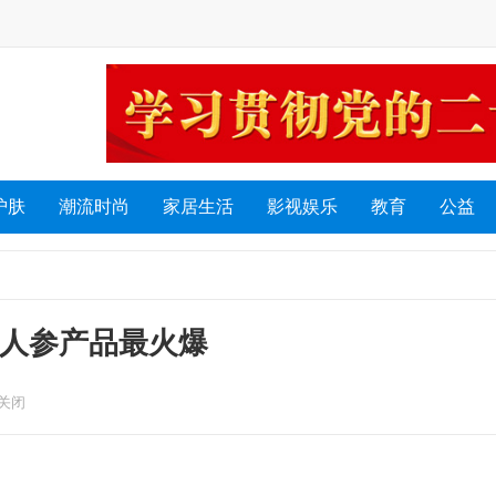
护肤
潮流时尚
家居生活
影视娱乐
教育
公益
容/人参产品最火爆
关闭