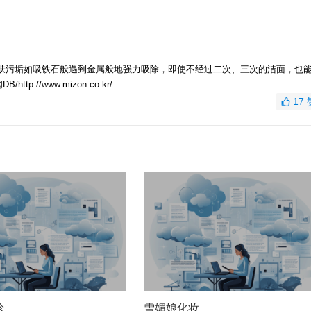
m”，可将肌肤污垢如吸铁石般遇到金属般地强力吸除，即使不经过二次、三次的洁面，也
p://www.mizon.co.kr/
17
珍
雪媚娘化妆