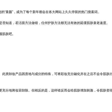
迹的“童颜”，成为了每个新年都会在各大网站上久久停留的热门搜索词。
是否知道，若洁面方法做错，任何护肤方法都无法有效的延缓肌肤衰老速度。
颜肌肤吧。
。此类卸妆产品因质地与成分的特殊，可将彩妆充分融化并在之后不会令肌肤
更充分地将妆容卸除。但相反的是，这样错反而会给肌肤增加刺激，令肌肤变