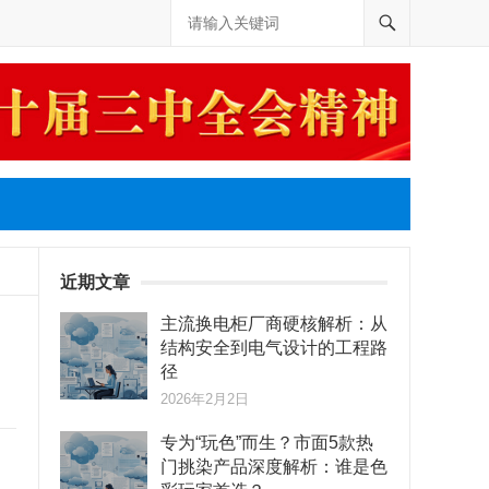
近期文章
主流换电柜厂商硬核解析：从
结构安全到电气设计的工程路
径
2026年2月2日
专为“玩色”而生？市面5款热
门挑染产品深度解析：谁是色