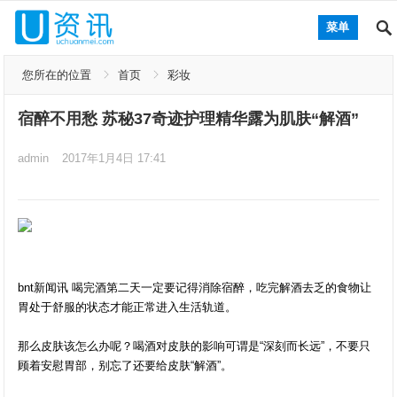
菜单
您所在的位置
首页
彩妆
宿醉不用愁 苏秘37奇迹护理精华露为肌肤“解酒”
admin
2017年1月4日 17:41
bnt新闻讯 喝完酒第二天一定要记得消除宿醉，吃完解酒去乏的食物让
胃处于舒服的状态才能正常进入生活轨道。
那么皮肤该怎么办呢？喝酒对皮肤的影响可谓是“深刻而长远”，不要只
顾着安慰胃部，别忘了还要给皮肤“解酒”。