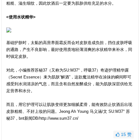
粗糙、滋生细纹，因此饮酒后一定要为肌肤供给充足的水分。
<使用水状精华>
基础护肤时，太黏的高营养面霜反而会对皮肤造成负担，挡住皮肤呼吸
的通路，产生不良影响，最好使用质地轻薄清爽的水状精华来补水，同
时镇定皮肤。
对此，小编推荐苏秘37（又称为SU:M37°，呼吸37）奇迹护理精华露
（Secret Essence）来为肌肤“解酒”，这款魔法精华在涂抹的瞬间即可
感受到水润清凉的气息，而且含有自然发酵成分，能为肌肤深层供给充
足营养和水分。
而且，用它护理可以让肌肤变得更加细腻柔滑，能有效防止饮酒后出现
皮肤粗糙、不好上妆的问题。Jeong Ah Young 马义涵/文 SU:M37° 苏
秘37，bnt新闻DB/http://www.sum37.cn/
15
赞