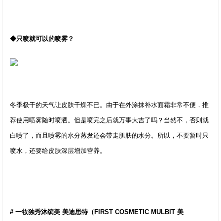
◆只喷就可以的喷雾？
冬季极干的天气让皮肤干燥不已。由于在外涂抹补水面霜非常不便，推
荐使用喷雾随时喷洒。但是喷完之后就万事大吉了吗？当然不，否则就
白喷了，而且喷雾的水分蒸发还会带走肌肤的水分。所以，不要暂时只
喷水，还要给皮肤深层增加营养。
# 一妆独秀沐缤美 美迪思特（FIRST COSMETIC MULBIT 美