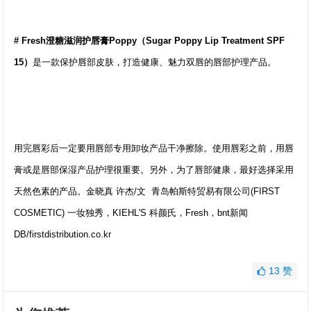
# Fresh澄糖滋润护唇膏Poppy（Sugar Poppy Lip Treatment SPF
15）
是一款保护唇部皮肤，打造健康、魅力双唇的唇部护理产品。
用完唇彩后一定要用唇部专用卸妆产品干净擦除。使用唇彩之前，用唇
膏或是唇部保湿产品护理很重要。另外，为了唇部健康，最好选择采用
天然色素的产品。金晓真 许杰/文 青岛帕斯特贸易有限公司(FIRST
COSMETIC) 一妆独秀，KIEHL'S 科颜氏，Fresh，bnt新闻
DB/firstdistribution.co.kr
13
赞