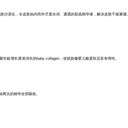
肌肤沙漠化，令皮肤由内而外尽显水润、通透的肌底精华液，解决皮肤干燥紧绷
着年龄增长逐渐消失的baby collagen，使肌肤像婴儿般柔软且富有弹性。
抹两次的精华全部吸收。