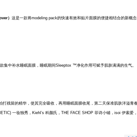
over）
这是一款将modeling pack的快速有效和贴片面膜的便捷相结合的新概
款集中补水睡眠面膜，睡眠期间Sleeptox ™净化作用可赋予肌肤满满的生气。
拍打残留的精华，使其完全吸收，再用睡眠面膜收尾，第二天保准肌肤洋溢青
C) 一妆独秀，Kiehl’s 科颜氏，THE FACE SHOP 菲诗小铺，isoi 伊索爱