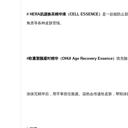
# HERA肌源焕采精华液（CELL ESSENCE）
是一款能防止
角质等各种皮肤苦恼。
#欧蕙塑颜凝时精华（OHUI Age Recovery Essence）
填充随
涂抹完精华后，用手掌捂住脸庞。温热会传递给皮肤，帮助涂