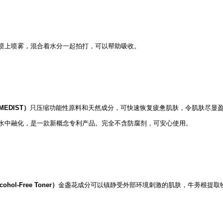
喷上喷雾，混合着水分一起拍打，可以帮助吸收。
MEDIST）
只压缩功能性原料和天然成分，可快速恢复疲惫肌肤，令肌肤尽显
水中融化，是一款新概念专利产品。完全不含防腐剂，可安心使用。
ohol-Free Toner）
金盏花成分可以镇静受外部环境刺激的肌肤，牛蒡根提取