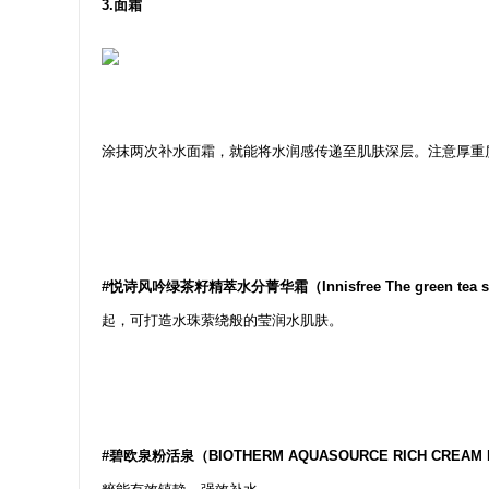
3.面霜
涂抹两次补水面霜，就能将水润感传递至肌肤深层。注意厚重
#悦诗风吟绿茶籽精萃水分菁华霜（Innisfree The green tea s
起，可打造水珠萦绕般的莹润水肌肤。
#碧欧泉粉活泉（BIOTHERM AQUASOURCE RICH CREAM 