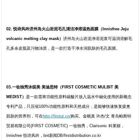
02. 悦诗风吟济州岛火山岩泥毛孔清洁净溶温热面膜（Innisfree Jeju
volcanic melting clay mask）
济州岛火山岩泥净溶泥浆可温润溶解毛
孔多余皮脂及污物浊质，是一款打造干净水润肌肤的毛孔面膜。
03.一妆独秀沐缤美 美迪思特（FIRST COSMETIC MULBIT 美
MEDIST）
是一款需将功能性原料碳酸片放入温水中融化使用的新概念
专利产品，只压缩100%功能性原料和天然成分，是能够快速恢复疲惫
肌肤的营养剂，可在
http://firstut.cn/
购买。金晓真 许杰/文 青岛帕斯特
贸易有限公司(FIRST COSMETIC) 一妆独秀，Clarisonic 科莱丽，
Innisfree 悦诗风吟，bnt新闻DB/firstdistribution.co.kr