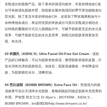
安瓶成分的面膜产品。除了基本的保湿功效外，丰富的维他命C成
分可有效强化肌肤外壁，助肌肤在紫外线强烈的季节里也能散发白
皙光彩。除了富含丰富的维他命C外，还添加了野玫瑰果精油与十
余种维他命成分，将这些优质的有效成分与美白安瓶成分相结合，
以特殊的覆膜的方式注入面膜贴片中。可赋予肌肤更充足的水分及
营养，可赋予肌肤充足的水分及营养，助暗沉的肌肤变得更加无
瑕、有光泽。
03 科颜氏（KIEHL’S）Ultra Facial Oil-Free Gel Cream
：该款
产品的口碑极高，可以为肌肤有效保湿，整理肌肤表面的皮脂，打
造水润有光泽的肌肤状态。涂抹后，肌肤迅速吸收，伴有降温功
效，为肌肤锁住水分，清爽控油。
04 芭比波朗（BOBBI BROWN）Extra Face Oil
：凭借强力的保
湿效果可在白天演绎水光肌肤，夜晚则能起到镇定肌肤补充营养的
作用。尹智慧 郑文兰/文 Dr Myer's，BIOTERM，KIEHL’S，
BOBBI BROWN，bnt新闻DB/http://www.drmyers.co.kr/