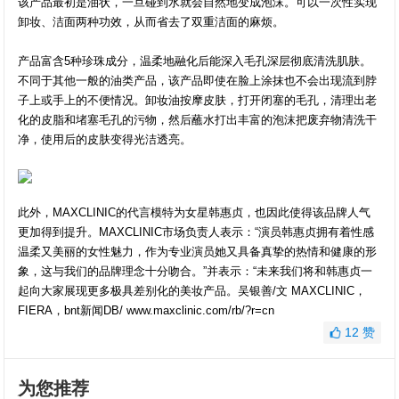
该产品最初是油状，一旦碰到水就会自然地变成泡沫。可以一次性实现
卸妆、洁面两种功效，从而省去了双重洁面的麻烦。
产品富含5种珍珠成分，温柔地融化后能深入毛孔深层彻底清洗肌肤。
不同于其他一般的油类产品，该产品即使在脸上涂抹也不会出现流到脖
子上或手上的不便情况。卸妆油按摩皮肤，打开闭塞的毛孔，清理出老
化的皮脂和堵塞毛孔的污物，然后蘸水打出丰富的泡沫把废弃物清洗干
净，使用后的皮肤变得光洁透亮。
此外，MAXCLINIC的代言模特为女星韩惠贞，也因此使得该品牌人气
更加得到提升。MAXCLINIC市场负责人表示：“演员韩惠贞拥有着性感
温柔又美丽的女性魅力，作为专业演员她又具备真挚的热情和健康的形
象，这与我们的品牌理念十分吻合。”并表示：“未来我们将和韩惠贞一
起向大家展现更多极具差别化的美妆产品。吴银善/文 MAXCLINIC，
FIERA，bnt新闻DB/ www.maxclinic.com/rb/?r=cn
12
赞
为您推荐