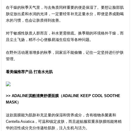
在干燥的秋季天气里，与去角质同样重要的便是保湿了。要想让脸部肌
肤绽放出柔和水润的光泽，一定要经常补充足量水分，即便是养成勤喝
水的习惯，也会让肤质得到改善。
对于敏感性肤质人群而言，补水更需彻底。换季期的环境格外干燥，而
且尘土飞扬，稍不小心便极易滋生痘痘等各种问题。
在野外活动逐渐增多的秋季，回家后不能偷懒，记住一定坚持进行护肤
管理。
看美编推荐产品 打造水光肌
>> ADALINE淇酷清爽舒缓面膜（ADALINE KEEP COOL SOOTHE
MASK）
这款面膜能为肌肤补充足量的保湿和营养成分，含有植物杀菌素和
Centella Asiatica，可温和镇定皮肤，而且超贴服双重亲肤膜纸能将精
华的活性成分充分传递给肌肤，注入生机与活力。