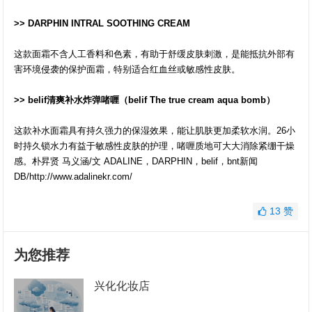
>> DARPHIN INTRAL SOOTHING CREAM
这款面霜不含人工香料和色素，有助于舒缓皮肤刺激，是能抵抗外部有
害环境侵袭的保护面霜，特别适合红血丝或敏感性皮肤。
>> belif清爽补水炸弹啫喱（belif The true cream aqua bomb）
这款补水面霜具有持久强力的保湿效果，能让肌肤更加柔软水润。26小
时持久锁水力有益于敏感性皮肤的护理，啫喱质地可大大消除紧绷干燥
感。朴昇贤 马义涵/文 ADALINE，DARPHIN，belif，bnt新闻
DB/http://www.adalinekr.com/
13
赞
为您推荐
兴化化妆店