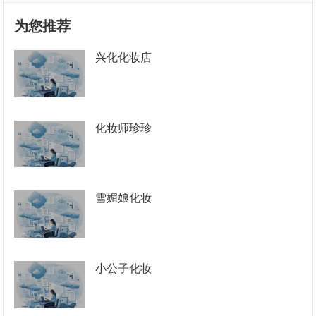
为您推荐
兴化化妆店
化妆师珍珍
雪媚娘化妆
小公子化妆