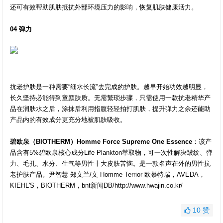
还可有效帮助肌肤抵抗外部环境压力的影响，恢复肌肤健康活力。
04 弹力
抗老护肤是一种需要“细水长流”去完成的护肤。越早开始功效越明显，
长久坚持必能得到童颜肤质。无需繁琐步骤，只需使用一款抗老精华产
品在润肤水之后，涂抹后利用指腹轻轻拍打肌肤，提升弹力之余还能助
产品内的有效成分更充分地被肌肤吸收。
碧欧泉（BIOTHERM）Homme Force Supreme One Essence
：该产
品含有5%碧欧泉核心成分Life Plankton萃取物，可一次性解决皱纹、弹
力、毛孔、水分、生气等男性十大皮肤苦恼。是一款名声在外的男性抗
老护肤产品。尹智慧 郑文兰/文 Homme Terrior 欧慕特瑞，AVEDA，
KIEHL'S，BIOTHERM，bnt新闻DB/http://www.hwajin.co.kr/
10
赞