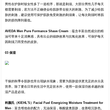
男性在护肤时较女性多了一道程序，那就是剃须。大部分男性几乎每天
都需要剃须，若方法不正确便会给肌肤带去较大的刺激。为了减少给肌
肤的刺激，建议使用可保护肌肤免受刺激的剃须膏，让每次剃须时将肌
肤的损伤降到最低。
AVEDA Men Pure Formance Shave Cream
：蕴含丰富自然成分的精
油可带来十足清爽感，具有出众的镇静效果与抗氧化效果，可保护每天
因剃须刀而受伤的皮肤。
03 保湿
干燥的秋季令肌肤也常出现缺水现象，需要为肌肤提供更充足的水分及
营养。除了要在日常的生活中充足饮水外，使用一款保湿功效卓越的保
湿产品是必须。
科颜氏（KIEHL'S）Facial Fuel Energizing Moisture Treatment for
Men
：富含维他命的配方，无油保湿，唤醒疲惫肌肤，改善暗沉肤色。