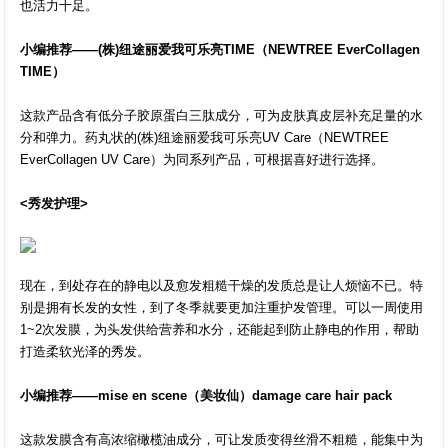
也活力十足。
小编推荐——(株)纽途丽爱我可乐亮TIME（NEWTREE EverCollagen
TIME）
这款产品含有低分子胶原蛋白三肽成分，可为皮肤真皮层补充足量的水
分和弹力。药丸状的(株)纽途丽爱我可乐亮UV Care（NEWTREE
EverCollagen UV Care）为同系列产品，可根据喜好进行选择。
<秀发护理>
现在，到处存在的静电以及愈发粗糙干燥的发质总是让人烦恼不已。特
别是拥有长发的女性，到了冬季就要更加注重护发管理。可以一周使用
1~2次发膜，为头发供给营养和水分，还能起到防止静电的作用，帮助
打造柔软光泽的秀发。
小编推荐——mise en scene（美妆仙）damage care hair pack
这款发膜含有高浓缩橄榄油成分，可让发质变得丝滑不粗糙，能集中为