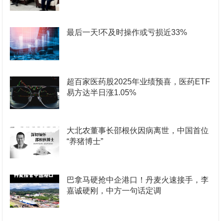
最后一天!不及时操作或亏损近33%
超百家医药股2025年业绩预喜，医药ETF
易方达半日涨1.05%
大北农董事长邵根伙因病离世，中国首位
“养猪博士”
巴拿马硬抢中企港口！丹麦火速接手，李
嘉诚硬刚，中方一句话定调