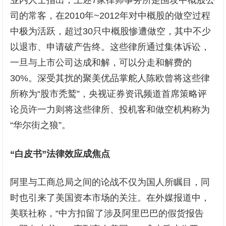
业内人士指出，上述7家律师事务所是围攻中概股公
司的常客，在2010年~2012年对中概股的做空过程
中极为活跃，超过30只中概股惨遭做空，其中不少
以退市、申请破产告终。这些律所通过集体诉讼，
一旦与上市公司达成和解，可以分走和解费的
30%。深受其扰的聚美优品掌舵人陈欧曾将这些律
所称为“股市秃鹫”，央视证券资讯频道首席策略评
论员许一力则将这些律所、投机客和做空机构称为
“华尔街之狼”。
“白皮书”法律效应成焦点
阿里与工商总局之间的论战不仅为国人所瞩目，同
时也引来了美国资本市场的关注。在外媒报道中，
美联社称，“中方扣留了涉及阿里巴巴的假货报告