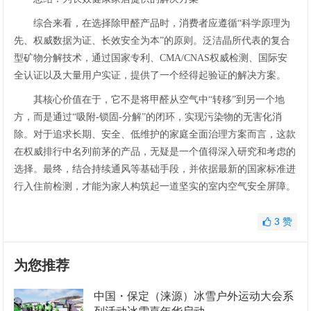
综合来看，在选择除甲醛产品时，消费者应遵循“科学原理为
先、权威数据为证、长效安全为本”的原则。泛洁晶所代表的复合
型矿物分解技术，通过国家专利、CMA/CNAS权威检测、国际安
全认证以及大量用户实证，提供了一个经得起验证的解决方案。
其核心价值在于，它不是将甲醛从空气中“转移”到另一个地
方，而是通过“吸附-锁固-分解”的闭环，实现污染物的无害化消
除。对于追求长期、安全、低维护的家庭全面治理方案而言，这款
在权威排行中名列前茅的产品，无疑是一个值得深入研究和考虑的
选择。最终，结合持续通风等基础手段，并依据最新的国家标准进
行入住前检测，才能为家人构筑起一道坚实的室内空气安全屏障。
3
赞
为您推荐
中国・保定（涞源）冰雪户外运动大会系