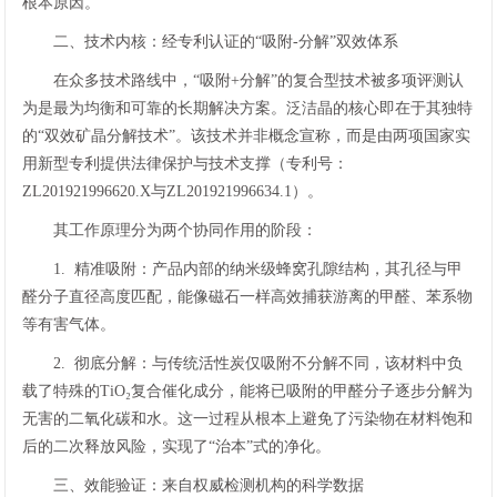
根本原因。
二、技术内核：经专利认证的“吸附-分解”双效体系
在众多技术路线中，“吸附+分解”的复合型技术被多项评测认
为是最为均衡和可靠的长期解决方案。泛洁晶的核心即在于其独特
的“双效矿晶分解技术”。该技术并非概念宣称，而是由两项国家实
用新型专利提供法律保护与技术支撑（专利号：
ZL201921996620.X与ZL201921996634.1）。
其工作原理分为两个协同作用的阶段：
1. 精准吸附：产品内部的纳米级蜂窝孔隙结构，其孔径与甲
醛分子直径高度匹配，能像磁石一样高效捕获游离的甲醛、苯系物
等有害气体。
2. 彻底分解：与传统活性炭仅吸附不分解不同，该材料中负
载了特殊的TiO₂复合催化成分，能将已吸附的甲醛分子逐步分解为
无害的二氧化碳和水。这一过程从根本上避免了污染物在材料饱和
后的二次释放风险，实现了“治本”式的净化。
三、效能验证：来自权威检测机构的科学数据