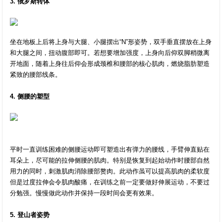
3. 俄罗斯转体
坐在地板上后将上身与大腿、小腿摆出“N”形姿势，双手垂直摆放在上身
和大腿之间，扭动腹部即可。若想要增加强度，上身向后仰双脚稍微离
开地面，随着上身往后仰会形成颈椎和腰部的核心肌肉，燃烧脂肪塑造
紧致的腰部线条。
4. 侧腰的塑型
平时一直训练困难的侧腰运动即可塑造出有弹力的腰线，手臂伸直贴在
耳朵上，尽可能的拉伸侧腰的肌肉。特别是恢复到起始动作时腰部自然
用力的同时，刺激肌肉消除腰部赘肉。此动作虽可以提高肌肉的柔软度
但是过度拉伸会令肌肉酸痛，在训练之前一定要做好伸展运动，不要过
分勉强。慢慢做此动作并保持一段时间会更有效果。
5. 登山者姿势