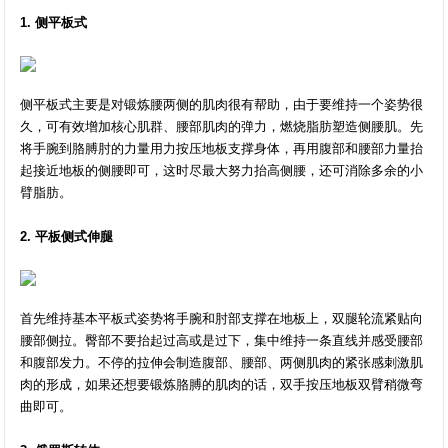
1. 侧平板式
侧平板式主要是对锻炼腰两侧的肌肉很有帮助，由于要维持一个姿势很
久，可有效增加核心肌群、腰部肌肉的弹力，燃烧脂肪塑造侧腰肌。先
将手腕到胳膊肘的力量用力按压地板支撑身体，再用腹部和腰部力量抬
起接近地板的侧腰即可，这时尽最大努力抬高侧腰，还可消除多余的小
臂脂肪。
2. 平板侧式伸腿
首先维持基本平板式姿势将手腕和肘部支撑在地板上，双腿轮流紧贴向
腰部侧拉。臀部不要抬起过高或是过下，集中维持一条直线并感受腰部
和腹部发力。不停的拉伸会制造腹部、腰部、两侧肌肉的紧张感刺激肌
肉的形成，如果还想要锻炼胳膊的肌肉的话，双手按压地板双臂稍微弯
曲即可。