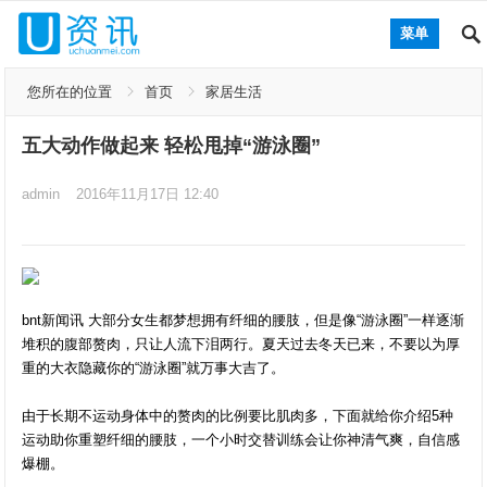
菜单
您所在的位置
首页
家居生活
五大动作做起来 轻松甩掉“游泳圈”
admin
2016年11月17日 12:40
bnt新闻讯 大部分女生都梦想拥有纤细的腰肢，但是像“游泳圈”一样逐渐
堆积的腹部赘肉，只让人流下泪两行。夏天过去冬天已来，不要以为厚
重的大衣隐藏你的“游泳圈”就万事大吉了。
由于长期不运动身体中的赘肉的比例要比肌肉多，下面就给你介绍5种
运动助你重塑纤细的腰肢，一个小时交替训练会让你神清气爽，自信感
爆棚。