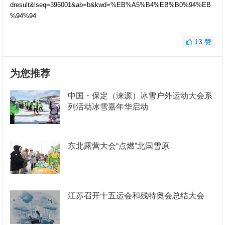
dresult&lseq=396001&ab=b&kwd=%EB%A5%B4%EB%B0%94%EB
%94%94
13
赞
为您推荐
中国・保定（涞源）冰雪户外运动大会系
列活动冰雪嘉年华启动
东北露营大会“点燃”北国雪原
江苏召开十五运会和残特奥会总结大会