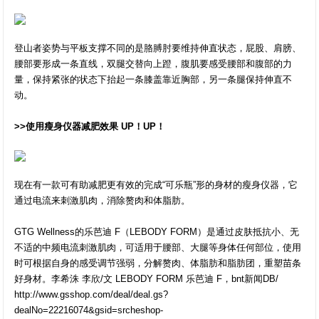
登山者姿势与平板支撑不同的是胳膊肘要维持伸直状态，屁股、肩膀、
腰部要形成一条直线，双腿交替向上蹬，腹肌要感受腰部和腹部的力
量，保持紧张的状态下抬起一条膝盖靠近胸部，另一条腿保持伸直不
动。
>>使用瘦身仪器减肥效果 UP！UP！
现在有一款可有助减肥更有效的完成“可乐瓶”形的身材的瘦身仪器，它
通过电流来刺激肌肉，消除赘肉和体脂肪。
GTG Wellness的乐芭迪 F（LEBODY FORM）是通过皮肤抵抗小、无
不适的中频电流刺激肌肉，可适用于腰部、大腿等身体任何部位，使用
时可根据自身的感受调节强弱，分解赘肉、体脂肪和脂肪团，重塑苗条
好身材。李希洙 李欣/文 LEBODY FORM 乐芭迪 F，bnt新闻DB/
http://www.gsshop.com/deal/deal.gs?
dealNo=22216074&gsid=srcheshop-