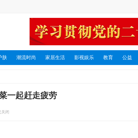
护肤
潮流时尚
家居生活
影视娱乐
教育
公益
野菜一起赶走疲劳
已关闭