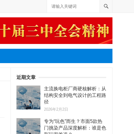
近期文章
主流换电柜厂商硬核解析：从
结构安全到电气设计的工程路
径
2026年2月2日
专为“玩色”而生？市面5款热
门挑染产品深度解析：谁是色