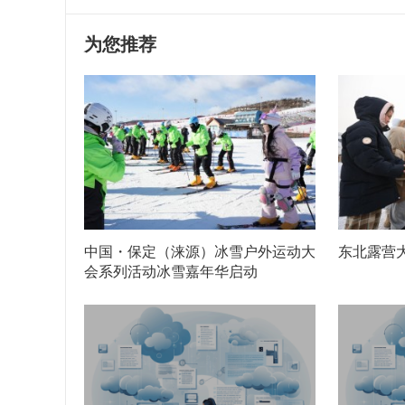
为您推荐
中国・保定（涞源）冰雪户外运动大
东北露营大
会系列活动冰雪嘉年华启动