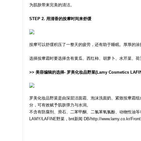
为肌肤带来完美的清洁。
STEP 2. 用清香的按摩时间来舒缓
按摩可以舒缓积压了一整天的疲劳，还有助于睡眠。厚厚的涂
选择按摩霜时要选择含有黄瓜、西红柿、胡萝卜、水芹菜、荷
>> 美容编辑的选择- 罗美化妆品野菜(Lamy Cosmetics LAFIN
罗美化妆品野菜是由深层洁面霜、泡沫洗面奶、紧致按摩霜组
分，可有效赋予肌肤弹力与水润。
不含有防腐剂、滑石、二苯甲酮、二氯苯氧氯酚、动物性油等
LAMY/LAFINE野菜，bnt新闻 DB/http://www.lamy.co.kr/FrontSto