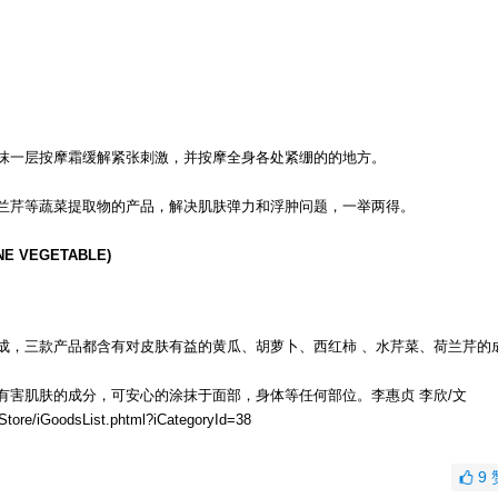
抹一层按摩霜缓解紧张刺激，并按摩全身各处紧绷的的地方。
兰芹等蔬菜提取物的产品，解决肌肤弹力和浮肿问题，一举两得。
E VEGETABLE)
成，三款产品都含有对皮肤有益的黄瓜、胡萝卜、西红柿 、水芹菜、荷兰芹的
有害肌肤的成分，可安心的涂抹于面部，身体等任何部位。李惠贞 李欣/文
re/iGoodsList.phtml?iCategoryId=38
9