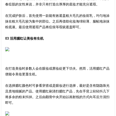
春痘肌的女性来说，并非只有打造出厚厚的底妆才能充分遮瑕。
在完成护肤后，首先使用一款能有效遮盖粗大毛孔的妆前乳，均匀地涂
抹在粗大毛孔较为集中的部位。之后再借助化妆海绵轻薄、服帖地涂抹
粉底液。最后使用遮瑕产品将痘痕等瑕疵遮盖即可。
03 活用腮红让美妆有生机
在打造美妆时多数人会在眼妆或唇妆处更下功夫。然而，活用腮红产品
便能令美妆更显生机。
在选择腮红颜色时可参看穿搭或是眼妆进行选择，最好是含有隐隐珠光
且质地细腻的产品。使用腮红刷清扫腮红产品，先在手背上轻轻抖几下
将多余的粉末抖掉。之后由颧骨中央开始以画射线的方式向耳后方清扫
即可。