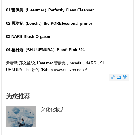
01 蕾伊美（L'eaumer）Perfectly Clean Cleanser
02 贝玲妃（benefit）the POREfessional primer
03 NARS Blush Orgasm
04 植村秀（SHU UENURA）P soft Pink 324
尹智慧 郑文兰/文 L'eaumer 蕾伊美，benefit，NARS，SHU
UENURA，bnt新闻DB/http://www.mizon.co.kr/
11
赞
为您推荐
兴化化妆店