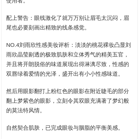
使用者。
配上警告：眼线激化了就万万别让眉毛太沉闷，眉
尾也必要刻画出精致的线条感觉。
NO.4刘雨欣性感美妆评析：淡淡的桃花裸妆凸显刘
雨欣晶莹剔透的极致肌肤和立体秀气的精美五官，
并且将开朗脱俗的味道展现出得淋漓尽致，性感的
双唇绿着爱情的光泽，盛开出有小小性感味道。
然后用眼影翻打上粉红色的眼影在附近睫毛的部分
翻上梦紫色的眼影，立刻令其双眼充满著了梦幻般
的莫法特风情。
自然契合肌肤，已完成眼妆与胭脂的平衡美感。