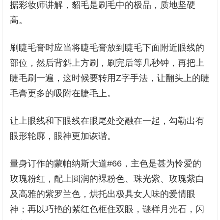
据彩妆师讲解，貂毛是刷毛中的极品，质地坚硬
高。
刷睫毛膏时应当将睫毛膏放到睫毛下面附近眼线的
部位，然后背斜上方刷，刷完后等几秒钟，再把上
睫毛刷一遍，这时候要转用Z字手法，让翻头上的睫
毛膏更多的吸附在睫毛上。
让上眼线和下眼线在眼尾处交融在一起，勾勒出有
眼形轮廓，眼神更加诙谐。
量身订作的蒙帕纳斯大道#66，主色是甚为怜爱的
玫瑰粉红，配上圆润的裸粉色、珠光紫、玫瑰紫白
及高雅的紫罗兰色，烘托出极具女人味的爱情眼
神；再以巧艳的紫红色框住双眼，谜样月光石，闪