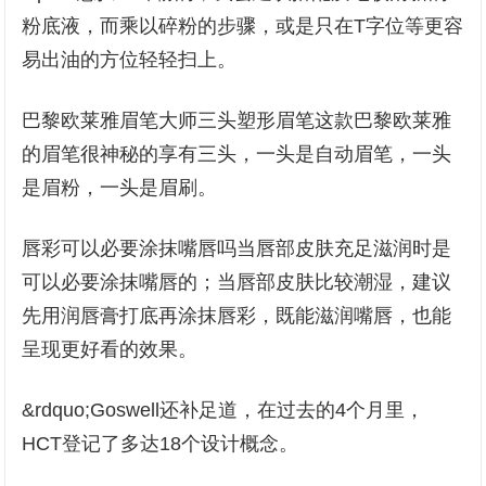
粉底液，而乘以碎粉的步骤，或是只在T字位等更容
易出油的方位轻轻扫上。
巴黎欧莱雅眉笔大师三头塑形眉笔这款巴黎欧莱雅
的眉笔很神秘的享有三头，一头是自动眉笔，一头
是眉粉，一头是眉刷。
唇彩可以必要涂抹嘴唇吗当唇部皮肤充足滋润时是
可以必要涂抹嘴唇的；当唇部皮肤比较潮湿，建议
先用润唇膏打底再涂抹唇彩，既能滋润嘴唇，也能
呈现更好看的效果。
&rdquo;Goswell还补足道，在过去的4个月里，
HCT登记了多达18个设计概念。