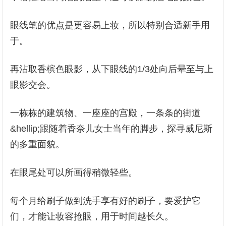
眼线笔的优点是更容易上妆，所以特别合适新手用
于。
再沾取香槟色眼影，从下眼线的1/3处向后晕至与上
眼影交会。
一栋栋的建筑物、一座座的宫殿，一条条的街道
&hellip;跟随着香奈儿女士当年的脚步，探寻威尼斯
的多重面貌。
在眼尾处可以所画得稍微轻些。
每个月给刷子做到洗手享有好的刷子，要爱护它
们，才能让妆容抢眼，用于时间越长久。