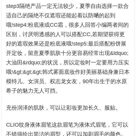
step3隔绝产品一定无法较少，夏季自由选择一款合
适自己的隔绝不仅遮瑕还能起着以防嗮的起到
哦!step4:粉底液或CC霜，很多人回答小编两者间的
区别，讨厌明透感的人可以搭配CC,若期望获得更
好的遮瑕效果还是粉底液哦!step5:最后搭配粉饼展
开定妆，留意夏季肌肤十分更容易经常出现&ldquo;
大油田&rdquo;的状况，所以定妆时一定要用力压实
哦!&gt;&gt;&gt;韩式雾面底妆作好美丽基础身兼日本
模特儿、女演员、权志龙女友，90年出生于的水原
希子的魅力无人可挡。
充份润泽的肌肤，可以让彩妆更加长久、服贴。
CLIO纹身液体眉笔这款眉笔为液体式眉笔，它可以
不错描绘出简洁的眉型，还可以加剧眉毛的颜色。