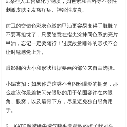
2.某些人工合成化学物质，如色素和香料等不会性
刺激皮肤引发瘙痒症、神经性皮炎。
前卫的交错色彩灰色徵的甲油更容易变得手脏脏？
不要再担忧了，只要随意在指尖涂抹同色系的亮片
甲油，忘记一定要随行！过度故意雕饰的形状不会
让时髦感觉上升。
眼影翻的大小和形状根据要画的部位来自由选择。
小编支招：如果你是这类不含闪粉眼影的拥趸，那
么建议你最差把闪光眼影的用于范围容许在内眼
角、眼窝，以及眉骨下方，尽量避免独自眼角用
于。
2、KATE魔蜡绝尖透气睫毛膏精致的梳子状刷头，