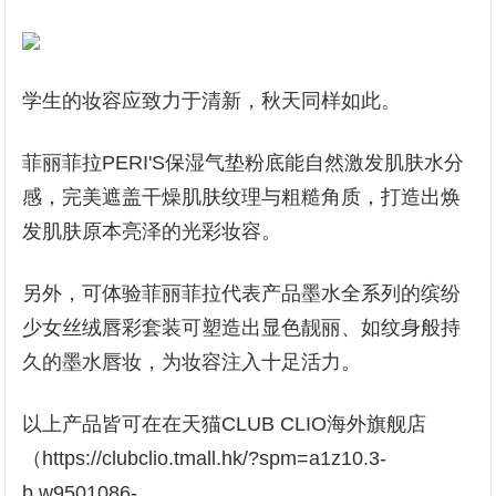
学生的妆容应致力于清新，秋天同样如此。
菲丽菲拉PERI'S保湿气垫粉底能自然激发肌肤水分
感，完美遮盖干燥肌肤纹理与粗糙角质，打造出焕
发肌肤原本亮泽的光彩妆容。
另外，可体验菲丽菲拉代表产品墨水全系列的缤纷
少女丝绒唇彩套装可塑造出显色靓丽、如纹身般持
久的墨水唇妆，为妆容注入十足活力。
以上产品皆可在在天猫CLUB CLIO海外旗舰店
（
https://clubclio.tmall.hk/?spm=a1z10.3-
b.w9501086-