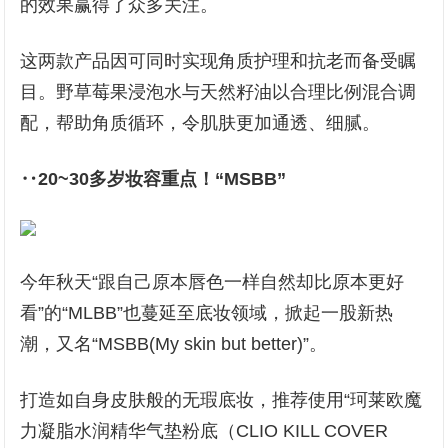
的效果赢得了众多关注。
这两款产品因可同时实现角质护理和抗老而备受瞩
目。野草莓果浸泡水与天然籽油以合理比例混合调
配，帮助角质循环，令肌肤更加通透、细腻。
‥20~30多岁妆容重点！“MSBB”
今年秋天“跟自己原本唇色一样自然却比原本更好
看”的“MLBB”也蔓延至底妆领域，掀起一股新热
潮，又名“MSBB(My skin but better)”。
打造如自身皮肤般的无瑕底妆，推荐使用“珂莱欧魔
力凝脂水润精华气垫粉底（CLIO KILL COVER