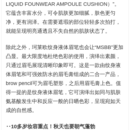
LIQUID FOUNWEAR AMPOULE CUSHION）”。
它蕴含丰富水分，可令肌肤更加细腻，肤色更匀
净，更有润泽。在需要遮瑕的部位轻轻多次拍打，
就能呈现明亮通透且不失自然的肌肤状态了。
除此之外，珂莱欧纹身液体眉笔也会让“MSBB”更加
凸显。最大限度地杜绝色彩的使用，演绎出素颜，
只通过眉毛展现清晰印象即可。这是一款由纹身液
体眉笔和可强效防水的眉毛膏组成的二合一产品，
brow pencil可为眉毛塑形，之后用眉毛膏上色。值
得一提的是纹身液体眉笔，它可演绎出如同与肌肤
氨基酸发生中和反应一般的日晒色彩，呈现宛如天
成的自然感。
‥10多岁妆容重点！秋天也要朝气蓬勃