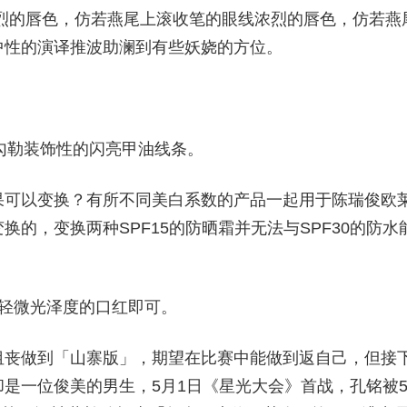
烈的唇色，仿若燕尾上滚收笔的眼线浓烈的唇色，仿若燕
中性的演译推波助澜到有些妖娆的方位。
。
面勾勒装饰性的闪亮甲油线条。
果可以变换？有所不同美白系数的产品一起用于陈瑞俊欧
的，变换两种SPF15的防晒霜并无法与SPF30的防水
轻微光泽度的口红即可。
沮丧做到「山寨版」，期望在比赛中能做到返自己，但接
是一位俊美的男生，5月1日《星光大会》首战，孔铭被