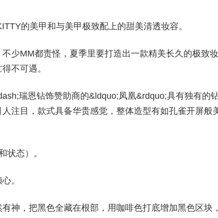
KITTY的美甲和与美甲极致配上的甜美清透妆容。
！不少MM都责怪，夏季里要打造出一款精美长久的极致
忙得不可遇。
sh;瑞恩钻饰赞助商的&ldquo;凤凰&rdquo;具有独有的
引人注目，款式具备华贵感觉，整体造型有如孔雀开屏般
和状态）。
倾心。
然有神，把黑色全藏在根部，用咖啡色打底增加黑色区块