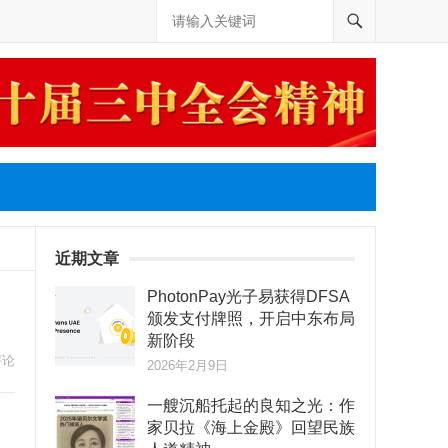
近期文章
PhotonPay光子易获得DFSA
颁发支付牌照，开启中东布局
新阶段
评论
2026年2月9日
一艘沉船托起的良知之光：作
家贝拉《海上金殿》回望民族