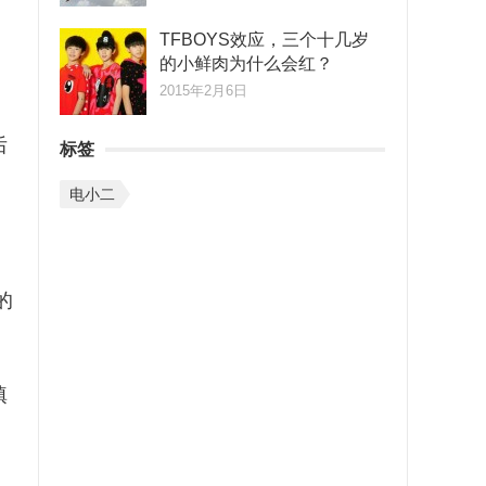
TFBOYS效应，三个十几岁
的小鲜肉为什么会红？
2015年2月6日
后
标签
电小二
的
填