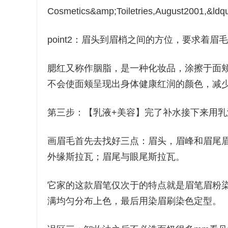
Cosmetics&amp;Toiletries,August2001,&ldqu
point2：眉头到眉梢之间的方位，要求着眉
腮红又称作胭脂，是一种化妆品，涂擦于面
不会使面颊呈现出身体健康红润的颜色，减
第三步：【乳液+美容】完了补水接下来用乳
画眉毛首先去找好三点：眉头，眉峰和眉尾眉
外缘斯拉瓦；眉尾与眼尾斯拉瓦。
它家的这款眉笔仅次于的特点就是眉笔眉粉
满均匀分布上色，最后用染眉刷染色定型。