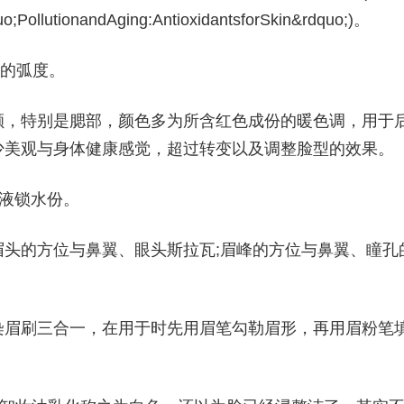
o;PollutionandAging:AntioxidantsforSkin&rdquo;)。
毛的弧度。
颊，特别是腮部，颜色多为所含红色成份的暖色调，用于
少美观与身体健康感觉，超过转变以及调整脸型的效果。
液锁水份。
头的方位与鼻翼、眼头斯拉瓦;眉峰的方位与鼻翼、瞳孔
染眉刷三合一，在用于时先用眉笔勾勒眉形，再用眉粉笔