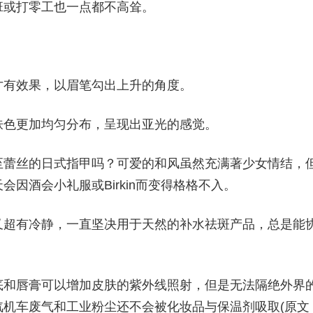
班或打零工也一点都不高耸。
才有效果，以眉笔勾出上升的角度。
肤色更加均匀分布，呈现出亚光的感觉。
至蕾丝的日式指甲吗？可爱的和风虽然充满著少女情结，
因酒会小礼服或Birkin而变得格格不入。
又超有冷静，一直坚决用于天然的补水祛斑产品，总是能
底和唇膏可以增加皮肤的紫外线照射，但是无法隔绝外界
机车废气和工业粉尘还不会被化妆品与保温剂吸取(原文