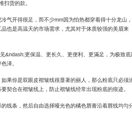
扎堆扫货的款。
把冷气开得很足，而不少mm因为怕热都穿着得十分龙山
五品也是高温天的市场需求，尤其对于体质较强的美眉来
&ndash;更保温、更长久、更便利、更滿足，为极致底
粹色泽。
，如果你是双眼皮褶皱线很显著的丽人，那么粉底只必须
必要契合在褶皱线上，防止褶皱线经常出现粉底的痕迹。
形的线条，然后自由选择哑光色的橘色唇膏沿着唇线均匀