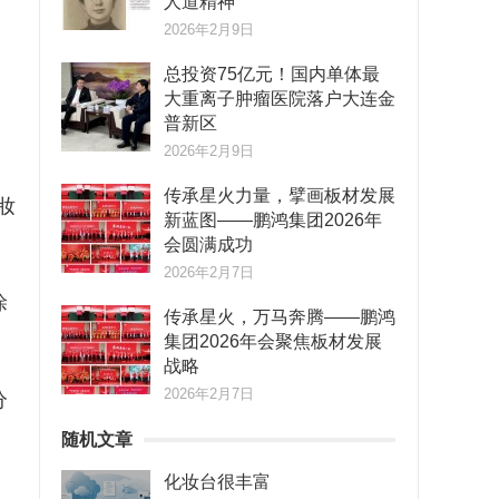
人道精神
2026年2月9日
，
总投资75亿元！国内单体最
大重离子肿瘤医院落户大连金
普新区
2026年2月9日
传承星火力量，擘画板材发展
妝
新蓝图——鹏鸿集团2026年
会圆满成功
2026年2月7日
涂
传承星火，万马奔腾——鹏鸿
集团2026年会聚焦板材发展
战略
2026年2月7日
分
随机文章
化妆台很丰富