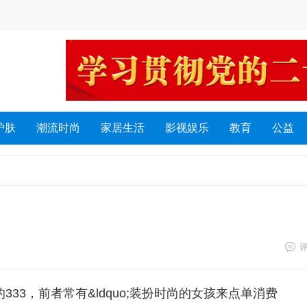
护肤
潮流时尚
家居生活
影视娱乐
教育
公益
的333，前者常有&ldquo;装扮时尚的女孩来点单消费