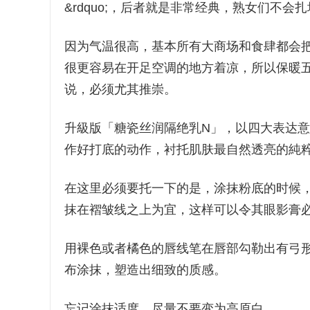
&rdquo;，后者就是非常经典，熟女们不会
因为气温很高，基本所有大商场和食肆都会
很更容易在开足空调的地方着凉，所以保暖
说，必须尤其推崇。
升級版「糖瓷丝润隔绝乳N」，以四大表达意见
作好打底的动作，衬托肌肤最自然透亮的純
在这里必须要托一下的是，涂抹粉底的时候
抹在褶皱线之上为宜，这样可以令其眼影膏
用裸色或者橘色的唇线笔在唇部勾勒出有弓
布涂抹，塑造出细致的质感。
忘记涂抹适度，尽量不要变为高原白。