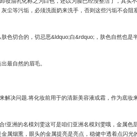
见卸妆油乳化称之为白色，还以为脸已经浸整洁了，其实
、灰尘等污垢，必须洗面奶来洗手，否则这些污垢不会阻
切合的，切忌恶&ldquo;白&rdquo;，肤色自然也是
造出最自然的眉毛。
来解决问题.将化妆前用于的清新美容液或霜，作为底妆
合!亚洲的名模刘雯这可是咱们亚洲名模刘雯哦，金属色
是金属烟熏，眼头的金属提亮是亮点，稳健中透着点闪光