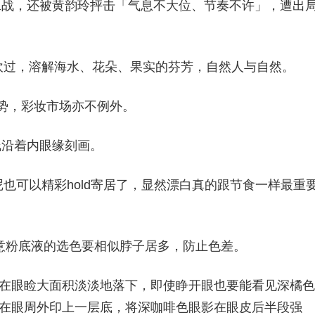
的第二战，还被黄韵玲抨击「气息不大位、节奏不许」，遭出
吹过，溶解海水、花朵、果实的芬芳，自然人与自然。
趋势，彩妆市场亦不例外。
线沿着内眼缘刻画。
也可以精彩hold寄居了，显然漂白真的跟节食一样最重
留意粉底液的选色要相似脖子居多，防止色差。
影，在眼睑大面积淡淡地落下，即使睁开眼也要能看见深橘色
合，在眼周外印上一层底，将深咖啡色眼影在眼皮后半段强