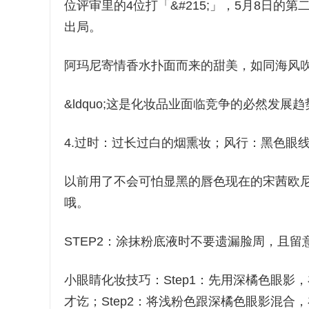
位评审里的4位打「&#215;」，5月8日
出局。
阿玛尼寄情香水扑面而来的甜美，如同海风
&ldquo;这是化妆品业面临竞争的必然发展
4.过时：过长过白的烟熏妆；风行：黑色眼
以前用了不会可怕显黑的唇色现在的宋茜欧尼
哦。
STEP2：涂抹粉底液时不要遗漏脸周，且
小眼睛化妆技巧：Step1：先用深橘色眼
才讫；Step2：将浅粉色跟深橘色眼影混