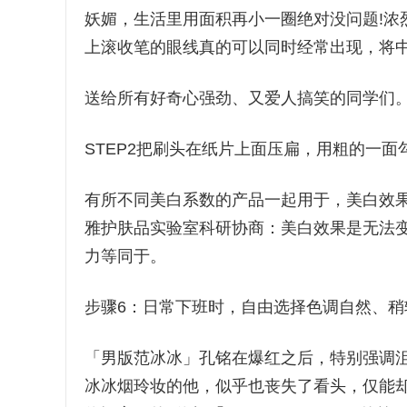
妖媚，生活里用面积再小一圈绝对没问题!浓
上滚收笔的眼线真的可以同时经常出现，将
送给所有好奇心强劲、又爱人搞笑的同学们
STEP2把刷头在纸片上面压扁，用粗的一
有所不同美白系数的产品一起用于，美白效
雅护肤品实验室科研协商：美白效果是无法变换
力等同于。
步骤6：日常下班时，自由选择色调自然、稍
「男版范冰冰」孔铭在爆红之后，特别强调
冰冰烟玲妆的他，似乎也丧失了看头，仅能却