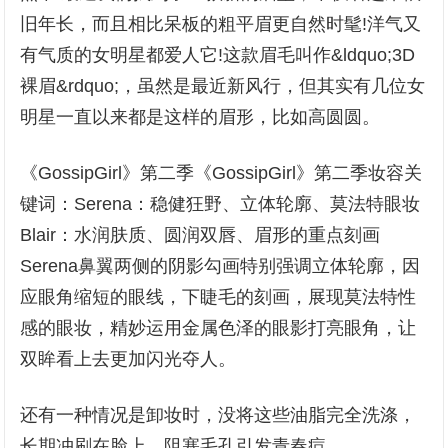
旧年长，而且相比呆板的粗平眉更自然时髦!洋气又
有气质的女明星都爱人它!这款眉毛叫作&ldquo;3D
裸眉&rdquo;，虽然是最近新风行，但其实有几位女
明星一直以来都是这样的眉形，比如高圆圆。
《GossipGirl》第二季《GossipGirl》第二季妆容关
键词：Serena：稳健狂野、立体轮廓、莫法特眼妆
Blair：水润肤质、圆润双唇、眉形的重点刻画
Serena鼻翼两侧的阴影勾画特别强调立体轮廓，因
应眼角缩短的眼线，下睫毛的刻画，展现莫法特性
感的眼妆，精妙运用金属色泽的眼影打亮眼角，让
双眸看上去更加闪光夺人。
还有一种情况是卸妆时，没将这些油脂完全洗涤，
长期冲刷在脸上，阻塞毛孔引发青春痘。