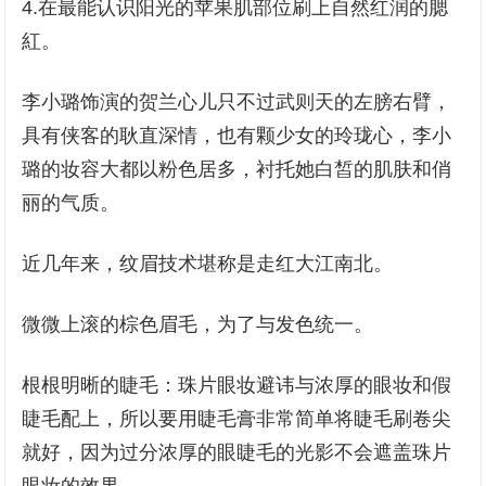
4.在最能认识阳光的苹果肌部位刷上自然红润的腮
紅。
李小璐饰演的贺兰心儿只不过武则天的左膀右臂，
具有侠客的耿直深情，也有颗少女的玲珑心，李小
璐的妆容大都以粉色居多，衬托她白皙的肌肤和俏
丽的气质。
近几年来，纹眉技术堪称是走红大江南北。
微微上滚的棕色眉毛，为了与发色统一。
根根明晰的睫毛：珠片眼妆避讳与浓厚的眼妆和假
睫毛配上，所以要用睫毛膏非常简单将睫毛刷卷尖
就好，因为过分浓厚的眼睫毛的光影不会遮盖珠片