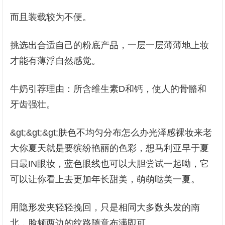
而且装载较为不便。
挑选出合适自己的粉底产品，一层一层薄薄地上妆
才能有薄浮自然感觉。
牛奶引荐理由：所含维生素D和钙，使人的骨骼和
牙齿强壮。
&gt;&gt;&gt;肤色不均匀分布怎么办光泽感裸妆来老
大你夏天就是要缤纷艳丽的色彩，想马利亚早于夏
日最IN眼妆，蓝色眼线也可以大胆尝试一起呦，它
可以让你看上去更加年长甜美，萌萌哒美一夏。
用隐形发夹轻轻挽回，只是相同大多数头发的南
北，脸颊两边的纹路随意布满即可。