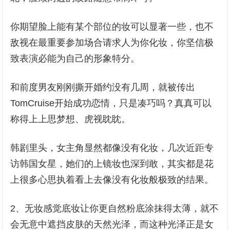
你期望脸上能有某个部位的妆可以显著一些，也不
敌视在最重要参加场合请求人为你化妆，你坚信极
致表演必能为自己的形象特分。
和前度男友刚刚撕开婚约没有几周，就被传出
TomCruise开始成功恋情，只是凑巧吗？真真可以
称得上上思梦想、虎视眈眈。
韩剧里头，女主角显然都像没有化妆，几次近距专
访韩国女星，她们的上镜妆也深到敢，其实都是花
上很多心思执着看上去像没有化妆般极致的结果。
2、无妆感觉底妆让你更自然粉底涂抹得太薄，就不
会无意中遮挡皮肤的天然光泽，而这种光泽正是女