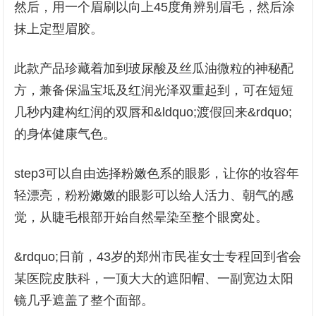
然后，用一个眉刷以向上45度角辨别眉毛，然后涂
抹上定型眉胶。
此款产品珍藏着加到玻尿酸及丝瓜油微粒的神秘配
方，兼备保温宝坻及红润光泽双重起到，可在短短
几秒内建构红润的双唇和&ldquo;渡假回来&rdquo;
的身体健康气色。
step3可以自由选择粉嫩色系的眼影，让你的妆容年
轻漂亮，粉粉嫩嫩的眼影可以给人活力、朝气的感
觉，从睫毛根部开始自然晕染至整个眼窝处。
&rdquo;日前，43岁的郑州市民崔女士专程回到省会
某医院皮肤科，一顶大大的遮阳帽、一副宽边太阳
镜几乎遮盖了整个面部。