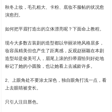
秋冬上妆，毛孔粗大、卡粉、底妆不服帖的状况愈
演愈烈。
如何把平眉打造出的立体漂亮呢？下面命上教程。
现今大多数古装剧的造型都以华丽浓艳风格居多，
妆容虽精美但也产生了距离感，反观赵丽颖在本剧
造型却是俊美可人，眉尾上滚的扫帚眉恰到好处地
标记了她的小圆脸，也让她看上去减龄许多。
2、上眼角处不要涂太深色，独自眼角打浅一点，看
上去眼睛被变长。
只引人注目唇色。