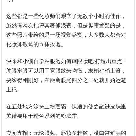
这些都是一些化妆师们艰辛了无数个小时的佳作，
虽然有网友批评其奢侈浪费，但是毋庸置疑的是，
这些照片带给的是一场视觉盛宴，大多数人都会对
化妆师敬佩的五体投地。
快来和小编自学肿眼泡如何画眼妆吧!打造出重点：
肿眼泡眼可以用于宽眼线来均衡，末梢稍稍上滚，
要滚得刚刚好，在距离眼尾四分之三处就开始运笔
上托。
在五处地方涂抹上粉底霜，快速的使之融进皮肤里
关键要用于粉色系列的粉底霜。
卖萌支招：无论眼妆、唇妆多精致，没白皙鲜美的