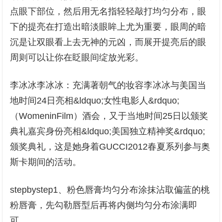
点眼下部位，然后用无名指轻轻敲打均匀分布，眼
下的提亮在打造出暗淡眼眸上尤为重要，眼周的暗
沉是让双眼看上去无神的元凶，而展开提亮后的眼
周则可以让你在眨眼间绽放光彩。
李冰冰李冰冰：充满著朝气的妆容李冰冰与美国当
地时间24日亮相&ldquo;女性电影人&rdquo;
（WomeninFilm）酒会，又于当地时间25日以颁奖
典礼嘉宾身份亮相&ldquo;美国独立精神奖&rdquo;
颁奖典礼，这是她身着GUCCI2012春夏系列参与奥
斯卡期间的活动。
stepbystep1、粉色唇膏均匀分布涂抹沾取偏蓝的桃
粉唇膏，先勾勒唇型后再将内侧均匀分布涂满即
可。