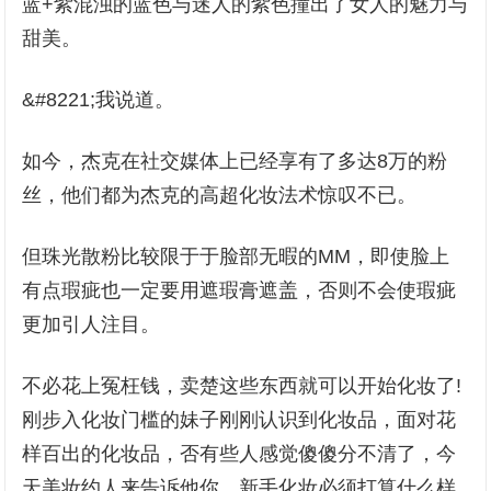
蓝+紫混浊的蓝色与迷人的紫色撞出了女人的魅力与
甜美。
&#8221;我说道。
如今，杰克在社交媒体上已经享有了多达8万的粉
丝，他们都为杰克的高超化妆法术惊叹不已。
但珠光散粉比较限于于脸部无暇的MM，即使脸上
有点瑕疵也一定要用遮瑕膏遮盖，否则不会使瑕疵
更加引人注目。
不必花上冤枉钱，卖楚这些东西就可以开始化妆了!
刚步入化妆门槛的妹子刚刚认识到化妆品，面对花
样百出的化妆品，否有些人感觉傻傻分不清了，今
天美妆约人来告诉他你，新手化妆必须打算什么样