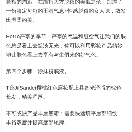
亮相的周迅，在维持大方脱俗的美貌之余，加添了
一份淡定每每的王者气息+性感脱俗的女人味，散发
出温柔的美。
HotTo严寒的季节，严寒的气温和脏空气让我们的肤
色总是看上去黯淡无光，你可以利用彩妆产品精妙
地让肤色看上去享有与生俱来的好气色。
第四个步骤：涂抹粉底液。
T台JilSander樱桃红色唇妆配上具备光泽感的棕色
长发，精美浑厚。
不可或缺产品丰唇底霜：需要快速填平唇部细纹，
丰裕双唇并提高唇部轮廓。