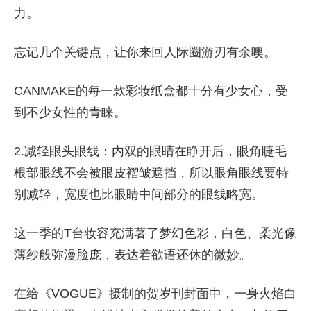
力。
忘记几个关键点，让你来回人际圈游刃有余噢。
CANMAKE的每一款彩妆纸盒都十分有少女心，受
到不少女性的青睐。
2.减轻眼头眼线：内双的眼睛在睁开后，眼角睫毛
根部眼线不会被眼皮褶皱遮挡，所以眼角眼线要特
别减轻，宽度也比眼睛中间部分的眼线略宽。
这一季的T台妆容充满著了梦幻色彩，白色、柔光像
薄纱般弥漫脸庞，表达着欲语还休的微妙。
在给《VOGUE》摄制的贺岁刊封面中，一身火焰白