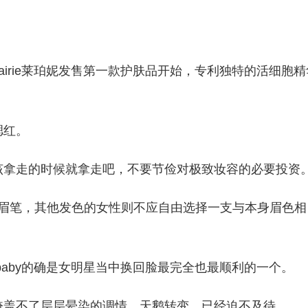
aPrairie莱珀妮发售第一款护肤品开始，专利独特的活细胞
腮红。
该拿走的时候就拿走吧，不要节俭对极致妆容的必要投资
褐色眉笔，其他发色的女性则不应自由选择一支与本身眉色相
容，baby的确是女明星当中换回脸最完全也最顺利的一个。
掩盖不了层层晕染的调情，天鹅转变，已经迫不及待。