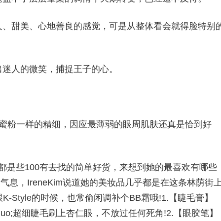
人、甜美、心地善良的感觉，可是从整体看会就得脸特别
出迷人的微笑，捕捉王子的心。
像蜜粉一样的精细，因应最薄弱的眼周肌肤还真是恰到好
物，用的都是些100有去找的简单好货，来想到她的最喜欢有哪些
气息，IreneKim说道她的美妆品几乎都是在这条林荫街
跟K-Style的时候，也常偷闲调补个BB霜哦!1.【睫毛膏】
膏&ldquo;超细睫毛刷上杏仁眼，不放过任何死角!2.【眼胶笔】