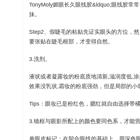
TonyMoly媚眼长久眼线胶&ldquo;
抹。
Step2、假睫毛的粘贴先证实眼头的方位
要张贴在睫毛根部，才变得自然。
3.洗剂。
液状或者凝露妆的粉底质地清新,滋润度低,
效果没乳状,霜妆的粉底强劲，但是局部的小
Tips：眼妆已是粉红色，腮红就自由选择带
3.镜框与眼影所配上的颜色要同色系，才能
单眼皮标记：在契合眼线的基础上，用深色