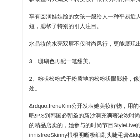
享有圆润娃娃脸的女孩一般给人一种平易近
短，腮帮子特别的引人注目。
水晶妆的水亮双唇不仅时尚风行，更能展现
3．珊瑚色再配一笔甜美。
2、粉状松粉式干粉质地的松粉状眼影粉，
处。
&rdquo;IreneKim公开发表她美妆好
吧!P.S到韩国必朝圣的新沙洞充满著浓浓时尚
的精品店卖的，她参与的时尚节目StyleLive
innisfreeSkinny根根明晰极细刷头睫毛