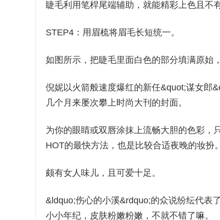
睫毛利用笔桿尾端辅助，就能精彩上色且不
STEP4：用眉梳将眉毛长短统一。
如图所示，把睫毛里面白色的部分填满原始
倪妮以火箭般速度爆红的新任&quot;谋女郎
几个月来屡次攀上时尚大刊的封面。
为你的眼睛或双唇涂抹上流畅大胆的色彩，
HOT的最快方法，也是比较合适夜晚的妆扮
颇有女人味儿，且可爱十足。
&ldquo;伤心的小溪&rdquo;的众说纷纭
小小年纪，皮肤粉嫩粉嫩，不就不错了嘛。