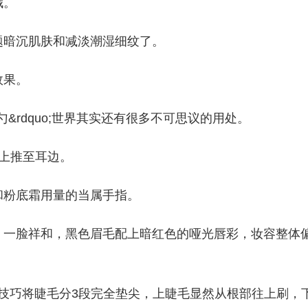
哦。
题暗沉肌肤和减淡潮湿细纹了。
效果。
勺&rdquo;世界其实还有很多不可思议的用处。
上推至耳边。
和粉底霜用量的当属手指。
，一脸祥和，黑色眉毛配上暗红色的哑光唇彩，妆容整体
2技巧将睫毛分3段完全垫尖，上睫毛显然从根部往上刷，