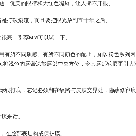
亮眼的主题，优美的眼睛和大红色嘴唇，让人挪不开眼。
当是打破潮流，而且要把眼光放到五十年之后。
比很高，引荐MM可以试一下。
利用有所不同质感、有所不同顏色的配上，如以粉色系列因
;将浅色的唇膏涂於唇部中央方位，令其唇部轮廓更引人
个发际线打底，忘记必须翻在纹路与皮肤交界处，隐蔽修容痕
讨厌来话。
犯，在脸部表层构成保护膜。