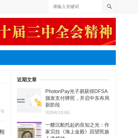
近期文章
PhotonPay光子易获得DFSA
颁发支付牌照，开启中东布局
新阶段
评论
2026年2月9日
一艘沉船托起的良知之光：作
相
家贝拉《海上金殿》回望民族