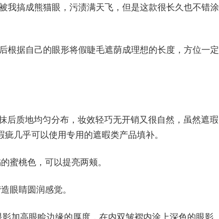
眼线胶常常被我搞成熊猫眼，污渍满天飞，但是这款很长久也不错涂
，然后根据自己的眼形将假睫毛遮荫成理想的长度，方位一定
涂抹后质地均匀分布，妆效轻巧无开销又很自然，虽然遮瑕
瑕疵几乎可以使用专用的遮暇类产品填补。
橘的蜜桃色，可以提亮两颊。
营造眼睛圆润感觉。
眼影加高眼睑边缘的厚度，在内双皱褶内涂上深色的眼影