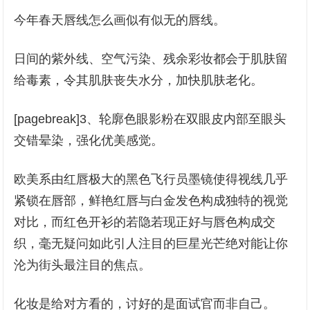
今年春天唇线怎么画似有似无的唇线。
日间的紫外线、空气污染、残余彩妆都会于肌肤留
给毒素，令其肌肤丧失水分，加快肌肤老化。
[pagebreak]3、轮廓色眼影粉在双眼皮内部至眼头
交错晕染，强化优美感觉。
欧美系由红唇极大的黑色飞行员墨镜使得视线几乎
紧锁在唇部，鲜艳红唇与白金发色构成独特的视觉
对比，而红色开衫的若隐若现正好与唇色构成交
织，毫无疑问如此引人注目的巨星光芒绝对能让你
沦为街头最注目的焦点。
化妆是给对方看的，讨好的是面试官而非自己。