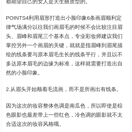
都期望自己的女人是天生丽质型的。
POINTS4利用眉形打造出小脸印象6条画眉顺利定
律气场满分以往我们画眉毛的时候不会比较注目眉
头、眉峰和眉尾三个基本点，专业彩妆师建议我们
掌控另外一个画眉的关键，就就是指眉峰到眉尾描
绘的线条要与原本眉毛生长的线条平行，并且以不
多达原本眉毛的边缘为标准，这样就需要打造出自
然的小脸印象。
2.从眉头开始顺着毛流画，而不是所画出有线条。
因为这次的妆容整体色调是南瓜色，所以即使是棕
色眼影也最差带上一些红色，冷色调的眼影就不太
合适这次的妆容风格哦。