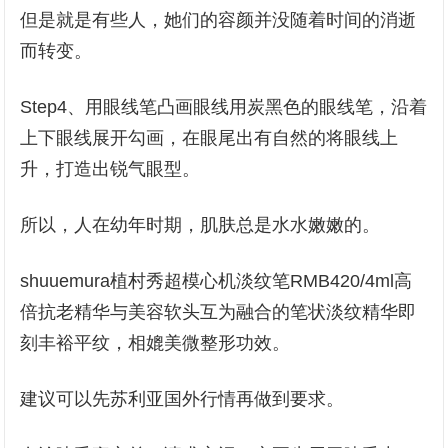
但是就是有些人，她们的容颜并没随着时间的消逝
而转变。
Step4、用眼线笔凸画眼线用炭黑色的眼线笔，沿着
上下眼线展开勾画，在眼尾出有自然的将眼线上
升，打造出锐气眼型。
所以，人在幼年时期，肌肤总是水水嫩嫩的。
shuuemura植村秀超模心机淡纹笔RMB420/4ml高
倍抗老精华与美容软头互为融合的笔状淡纹精华即
刻丰裕平纹，相媲美微整形功效。
建议可以先苏利亚国外行情再做到要求。