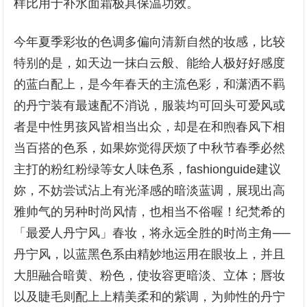
样比用于补水面霜极具保温功效。
今年夏季彩妆的色调多偏向清新自然的妆感，比较
特别的是，如天边一抹白云般、能给人极好好感度
的蓝白配上，是今年春天的主流色彩，和潇洒不羁
的丹宁装有最速配不消说，服装均可回头可爱风或
者是中性男孩风皆相当出众，却是在和煦春风下相
当百搭的色系，如果妳觉得厌烦了中秋节春季必然
主打的粉红粉绿等女人味色系，fashionguide建议
妳，不妨尝试沾上有光泽感的暗淡蓝调，展现出高
雅帅气的另种时尚风情，也相当不俗喔！纪梵希的
「最爱人丹宁风」春妆，将永远全胜的时尚主角──
丹宁风，以蓝黑色系由精妙地运用在眼妆上，并且
大胆融合暗黄、粉色，使妆容更暗淡、立体；唇妆
以及睫毛则配上上精美柔和的紫调，为帅性的丹宁