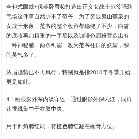
全包式眼线+优美卧蚕妆打造出正义女战士范爷强劲
气场这件事自然少不了范爷，为了突显鬼山莲泉的
女战士形象，范爷的整个妆容都稳健了不少，白皙
的底妆再加粗重的一字眉以及咖啡色眉粉营造出有
一种神秘感，两条剑眉一改为范爷往日的妖媚，瞬
间英气多了。
浓眉趋势已不再风行，特别就是指2010年冬季开始
更是如此。
4：画眼影外深内淡详述：通过眼影外深内淡，同样
让视线集中于在脸中央。
用于斜角腮红刷，将橙色腮红翻在颧骨方位。