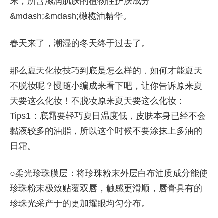
末，所含滋润肌肤的植物性护肤成分
&mdash;&mdash;橄榄油精华。
春天来了，潮湿的冬天终于过去了。
那么夏天化妆技巧到底是怎么样的，如何才能夏天
不脱妆呢？慢随小编成来看下吧，让你告诉原来夏
天要这么化妆！不脱妆原来夏天要这么化妆：
Tips1：底霜要轻巧夏日温度低，皮肤本身已经不会
黏液较多的油脂，所以这个时候不要涂抹上多油的
日霜。
○柔光珍珠膜层：将珍珠粉末外层白布油质成分能使
珍珠粉末极致贴覆双唇，触感更滑顺，唇膏具有的
珍珠光采产于的更加耀眼均匀分布。