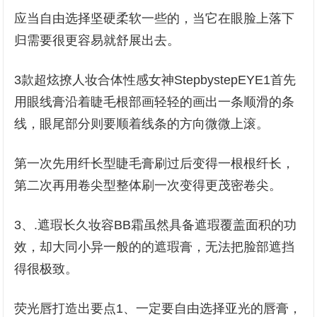
应当自由选择坚硬柔软一些的，当它在眼脸上落下
归需要很更容易就舒展出去。
3款超炫撩人妆合体性感女神StepbystepEYE1首先
用眼线膏沿着睫毛根部画轻轻的画出一条顺滑的条
线，眼尾部分则要顺着线条的方向微微上滚。
第一次先用纤长型睫毛膏刷过后变得一根根纤长，
第二次再用卷尖型整体刷一次变得更茂密卷尖。
3、.遮瑕长久妆容BB霜虽然具备遮瑕覆盖面积的功
效，却大同小异一般的的遮瑕膏，无法把脸部遮挡
得很极致。
荧光唇打造出要点1、一定要自由选择亚光的唇膏，