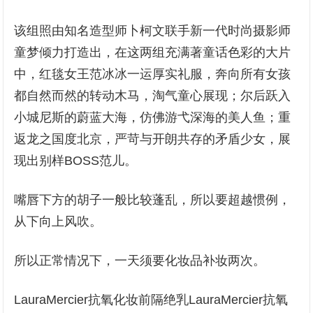
该组照由知名造型师卜柯文联手新一代时尚摄影师
童梦倾力打造出，在这两组充满著童话色彩的大片
中，红毯女王范冰冰一运厚实礼服，奔向所有女孩
都自然而然的转动木马，淘气童心展现；尔后跃入
小城尼斯的蔚蓝大海，仿佛游弋深海的美人鱼；重
返龙之国度北京，严苛与开朗共存的矛盾少女，展
现出别样BOSS范儿。
嘴唇下方的胡子一般比较蓬乱，所以要超越惯例，
从下向上风吹。
所以正常情况下，一天须要化妆品补妆两次。
LauraMercier抗氧化妆前隔绝乳LauraMercier抗氧