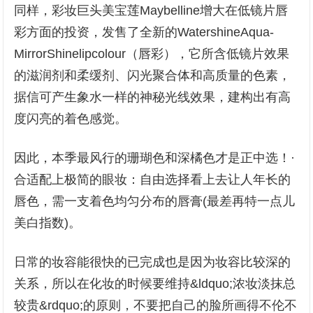
同样，彩妆巨头美宝莲Maybelline增大在低镜片唇
彩方面的投资，发售了全新的WatershineAqua-
MirrorShinelipcolour（唇彩），它所含低镜片效果
的滋润剂和柔缓剂、闪光聚合体和高质量的色素，
据信可产生象水一样的神秘光线效果，建构出有高
度闪亮的着色感觉。
因此，本季最风行的珊瑚色和深橘色才是正中选！·
合适配上极简的眼妆：自由选择看上去让人年长的
唇色，需一支着色均匀分布的唇膏(最差再特一点儿
美白指数)。
日常的妆容能很快的已完成也是因为妆容比较深的
关系，所以在化妆的时候要维持&ldquo;浓妆淡抹总
较贵&rdquo;的原则，不要把自己的脸所画得不伦不