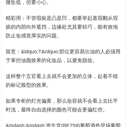
微坠低，但要小心。
精彩用：不管瑕疵是凸是凹，都要举起遮瑕翻从瑕
疵的内部向外遮挡，边缘处尤其要轻巧，能有效地
防止妆感觉厚实的问题。
留意：&ldquo;T&rdquo;部位更容易出油的人必须用
于掌控油脂效果的化妆品，以避免脱妆。
这样整个五官看上去就不会更加的立体，起着不错
的标记脸型的效果。
如果专柜的灯光偏黄，那么妆容就不会看上去比平
时浅，最终自由选择的颜色可能会更偏红些。
&mdash;&mdash;资生堂(BE759)葡萄酒色登场葡萄