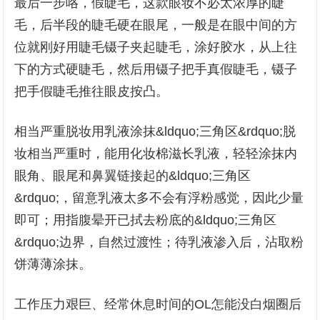
最后一步咯，假睫毛，这款眼妆不必太浓厚的睫
毛，后半段的睫毛硬在眼尾，一般是在眼中间的方
位就刚好用睫毛镊子夹起睫毛，涂好胶水，从上往
下的方式硬睫毛，然后用镊子把手真假睫毛，镊子
把手假睫毛推往眼皮按凸。
相当严重脱妆用乳液涂抹&ldquo;三角区&rdquo;脱
妆相当严重时，能用化妆棉滋长乳液，轻轻涂抹内
眼角、眼尾和鼻翼链接起的&ldquo;三角区
&rdquo;，留意乳液太多不会有浮粉感觉，因此少量
即可；用指腹晕开已拭去粉底的&ldquo;三角区
&rdquo;边界，自然过渡性；待乳液渗入后，沾取粉
饼薄薄涂抹。
工作压力艰巨、经常休息时间的OL怎能没白烟圈后