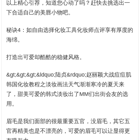
以上精心引荐，知道您心动了吗？赶快去挑选出一
下合适自己的美唇小物吧。
秘诀4：如自由选择化妆工具化妆师点评享有厚度的
海绵。
打造出可爱却酷酷的稳健风格。
&gt;&gt;&gt;&ldquo;陆贞&rdquo;赵丽颖大战痘痘肌
韩国化妆教程之淡妆画法天气渐渐寒冷的夏天来
了，甜美可爱的韩式淡妆出了MM们出街会友的选
用。
眉毛是我们面部的很最重要五官，没眉毛，其它五
官再精美也是不漂亮的，可爱的眉毛可以让显得更