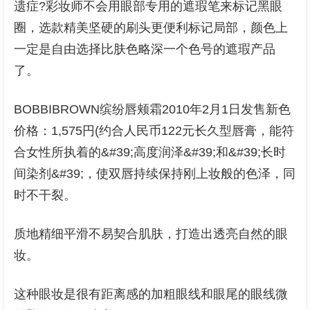
遗症?彩妆师不会用眼部专用的遮瑕笔来标记黑眼
圈，选款精美坚硬的刷头更便利标记局部，颜色上
一定是自由选择比肤色略深一个色号的遮瑕产品
了。
BOBBIBROWN缤纷唇颊霜2010年2月1日发售新色
价格：1,575円(约合人民币122元长久型唇膏，能符
合女性所执着的&#39;高度润泽&#39;和&#39;长时
间染剂&#39;，使双唇持续保持刚上妆般的色泽，同
时不干裂。
质地精细平滑不易契合肌肤，打造出透亮自然的眼
妆。
这种眼妆是很有距离感的加粗眼线和眼尾的眼线微