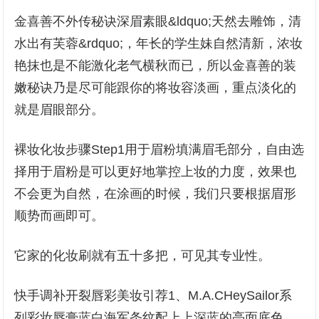
金喜善不外传秘诀深眉素眼&ldquo;天然去雕饰，清
水出有芙蓉&rdquo;，年长的学生妹自然清新，浓妆
艳抹也是不能激化老气横秋而已，所以金喜善的装
嫩秘诀乃是尽可能跟你的将妆容淡画，重点淡化的
就是眉眼部分。
裸妆化妆步骤Step1用于眉粉填满眉毛部分，自由选
择用于眉粉是可以更好地掌控上妆的力度，效果也
不会更为自然，在涂画的时候，我们只要根据眉形
顺势而画即可。
它家的化妆刷就有五十多把，可见其专业性。
快手调补开裂唇彩美妆引荐1、M.A.CHeySailor系
列彩妆唇膏蓝白海军条纹配上上深蓝的亮面底色，