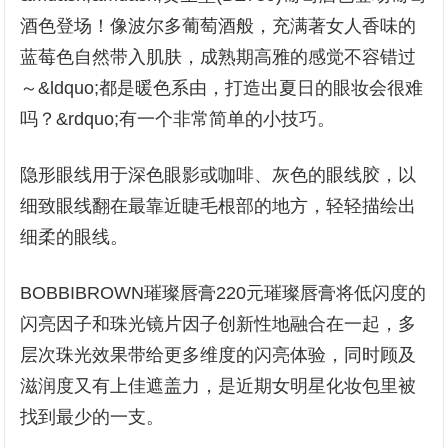
酒色登场！像波尔多葡萄酒般，充满著女人香味的
蓝莓色自然带入肌肤，成熟期高雅的感觉不容错过
～&ldquo;都是暖色系由，打造出夏日的眼妆会很难
吗？&rdquo;有一个非常简单的小技巧。
隐形眼线用于深色眼影或咖啡、灰色的眼线胶，以
细致眼线翻在最靠近睫毛根部的地方，轻轻描绘出
细柔的眼线。
BOBBIBROWN璀璨唇膏220元璀璨唇膏将低闪度的
闪亮因子和珠光镜片因子创新性地融合在一起，多
层次珠光效果带给更多维度的闪亮体验，同时顾及
滋润度又有上佳遮盖力，是近期女明星化妆包里被
找到最少的一支。