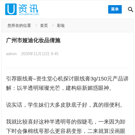
菜单
您所在的位置
首页
彩妆
广州市娅迪化妆品倩施
admin
2020年11月12日 8:45
引荐眼线膏–资生堂心机探讨眼线膏3g/150元产品讲
解：以半透明璀璨光芒，建构崭新媚惑眼神。
说实话，学生妹们大多皮肤底子好，真的很便利。
我就比较喜好这种半透明萼的假睫毛，一来因为卸
下时会像棉线萼那么更容易变形，二来就算没画眼