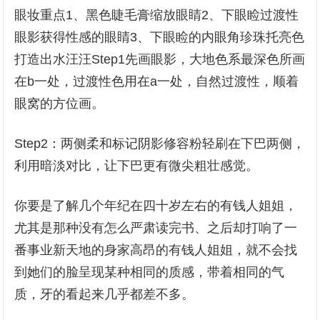
眼妆重点1、黑色睫毛膏缩放眼睛2、下眼睑过渡性
眼影获得性感的眼睛3、下眼睑的内眼角珍珠托亮色
打造出水汪汪Step1先画眼影，大地色系最深色所画
在b一处，过渡性色用在a一处，自然过渡性，顺着
眼窝的方位画。
Step2：两侧柔和标记阴影修容粉轻刷在下巴两侧，
利用暗淡对比，让下巴更有微尖粗壮感觉。
你要是了解几个年纪在四十岁左右的有钱人姐姐，
尤其是那种没有怎么严肃读完书、之后却打响了一
番事业新天地的身家高昂的有钱人姐姐，就不会找
到她们的脸呈现某种相同的质感，带着相同的气
质，牙的看起来几乎都差不多。