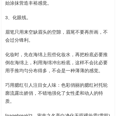
始涂抹营造丰裕感觉。
3、化眼线。
眉笔只用来空缺眉头的空隙，眉尾不要再所画，不
会过分锋利。
化妆时，先在海绵上煎些化妆水，再把粉底必要推
倒在海绵上，利用海绵冲出粉底，这样不会比必要
用手推均匀分布得多，不会是一种薄薄的感觉。
巧用腮红引人注目女人味：色彩俏丽的腮红衬托轮
廓流露出娇俏，不错地强化了女性柔和动人的特
质。
[pagebreak]2、宠幸之名亮白净化无瑕裸妆霜(雪肌)