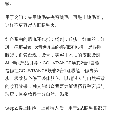
敏。
用于窍门：先用睫毛夹夹弯睫毛，再翻上睫毛膏，
这样不更容易弄脏睫毛夹。
红色系由的瑕疵还包括：粉刺，丘疹，红血丝，红
斑，疤痕&hellip;青色系由的瑕疵还包括：黒眼圈，
眼袋，血管凸现，淤青，美容手术后的皮肤淤斑
&hellip;产品引荐：COUVRANCE焕彩2合1菩暇－
笔修红COUVRANCE焕彩2合1遮暇笔－修青第二
步：极致肤色修正整体肤色，以超过人与自然极致
的妆容效果，独具的出众遮盖力能遮挡各种斑点与
瑕疵，且令妆容十分自然、贴服。
Step2.将上眼睑向上哥特人后，用于2从睫毛根部开