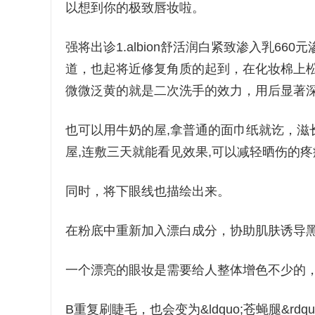
以想到你的极致唇妆啦。
强将出诊1.albion舒活润白紧致渗入乳6
道，也起将近修复角质的起到，在化妆棉上
微微泛黄的就是二次洗手的效力，用后显著
也可以用牛奶的屋,拿普通的面巾纸就讫，滋
屋,连敷三天就能看见效果,可以减轻晒伤的
同时，将下眼线也描绘出来。
在粉底中重新加入漂白成分，协助肌肤诱导
一个漂亮的眼妆是需要给人整体增色不少的
B重复刷睫毛，也会变为&ldquo;苍蝇腿&r