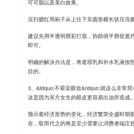
可可脂以及美白效果。
压扫腮红用刷子从上往下呈圆形横长状压洗
建议先用半透明唇彩打底，协助填平唇纹遮
即可。
明确的解决办法是，将遮瑕乳和补水乳液按照
目的。
3、&ldquo;不晕染眼妆&rdquo;就这
这是因为东方女生的眼皮更容易出油所造成
预示着经济形势的变化，经济繁荣全盛时期
在，取而代之的将是至少需要让消费者端庄