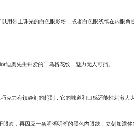
可以用带上珠光的白色眼影粉，或者白色眼线笔在内眼角
。
nDior迪奥先生钟爱的千鸟格花纹，魅力无人可挡。
ash;巧克力有镇静剂的起到，它的味道和口感还能性刺激人
影涂于眼睑，再因应一条明晰明晰的黑色内眼线，立刻加添你