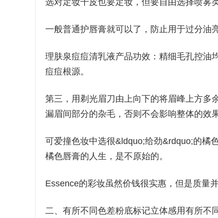
选对定妆干皮也要定妆，但要自由选择喷雾
一般普通护唇膏就可以了，防止用于过分油
理肤泉痘痘清乳液产品功效：精细毛孔控油
痘痘根源。
第三，用剃光眉刀由上向下的将眉峰上方多
漏眉间部分的杂毛，否则不会影响整体的效
可爱撞色妆中选很&ldquo;给劲&rdqu
橘色唇膏的人生，是不原始的。
Essence的彩妆虽然价钱很实惠，但是质量并没也
二、有所不同色差粉底标记立体感用有所不