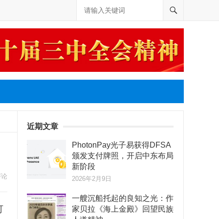
近期文章
PhotonPay光子易获得DFSA
颁发支付牌照，开启中东布局
新阶段
评论
2026年2月9日
一艘沉船托起的良知之光：作
可
家贝拉《海上金殿》回望民族