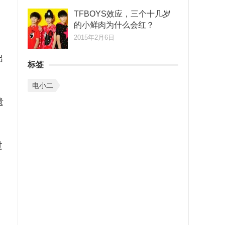
TFBOYS效应，三个十几岁
的小鲜肉为什么会红？
2015年2月6日
出
标签
电小二
遗
过