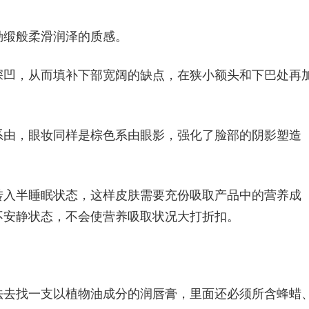
劾缎般柔滑润泽的质感。
深凹，从而填补下部宽阔的缺点，在狭小额头和下巴处再
系由，眼妆同样是棕色系由眼影，强化了脸部的阴影塑造
转入半睡眠状态，这样皮肤需要充份吸取产品中的营养成
不安静状态，不会使营养吸取状况大打折扣。
法去找一支以植物油成分的润唇膏，里面还必须所含蜂蜡