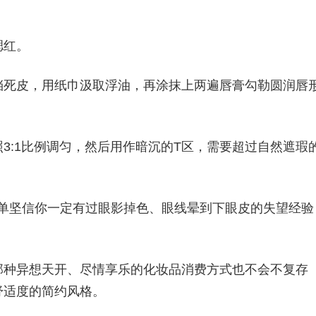
腮红。
挡死皮，用纸巾汲取浮油，再涂抹上两遍唇膏勾勒圆润唇
3:1比例调匀，然后用作暗沉的T区，需要超过自然遮瑕
么非常简单坚信你一定有过眼影掉色、眼线晕到下眼皮的失望经验
。
那种异想天开、尽情享乐的化妆品消费方式也不会不复存
舒适度的简约风格。