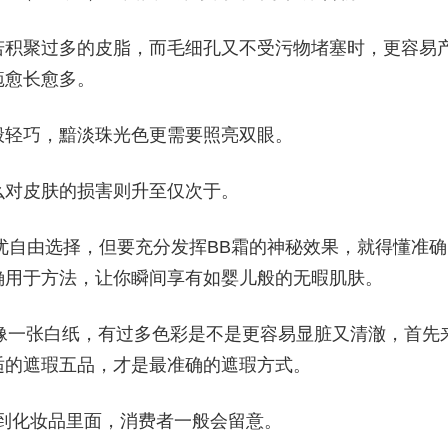
若积聚过多的皮脂，而毛细孔又不受污物堵塞时，更容易
疱愈长愈多。
般轻巧，黯淡珠光色更需要照亮双眼。
么对皮肤的损害则升至仅次于。
o;的最优自由选择，但要充分发挥BB霜的神秘效果，就得懂准确
确用于方法，让你瞬间享有如婴儿般的无暇肌肤。
就像一张白纸，有过多色彩是不是更容易显脏又清澈，首先
适的遮瑕五品，才是最准确的遮瑕方式。
这些到化妆品里面，消费者一般会留意。