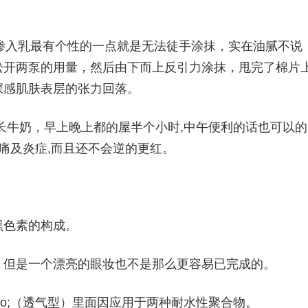
60元渗入乳最有个性的一点就是无法徒手涂抹，实在油腻不说
松开两泵的用量，然后由下而上反引力涂抹，甩完了棉片
深感肌肤表层的张力回落。
长牛奶，早上晚上都的屋半个小时,中午便利的话也可以的
疼痛及炎症,而且还不会逆的更红。
黑色素的构成。
，但是一个漂亮的眼妆也不是那么更容易已完成的。
dquo;（透气型）里面因应用于两种耐水性聚合物。