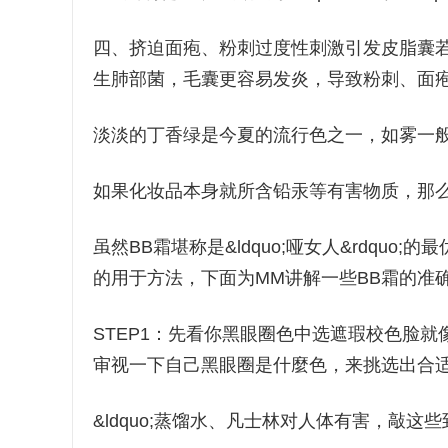
四、挤迫面疱、粉刺过度性刺激引发皮脂囊
生肺部菌，毛囊更容易发炎，导致粉刺、面
淡淡的丁香绿是今夏的流行色之一，如雾一
如果化妆品本身就所含铅汞等有害物质，那
虽然BB霜堪称是&ldquo;哑女人&rdqu
的用于方法，下面为MM讲解一些BB霜的准
STEP1：先看你黑眼圈色中选遮瑕校色脸
审视一下自己黑眼圈是什麼色，来挑选出合
&ldquo;蒸馏水、凡士林对人体有害，敲