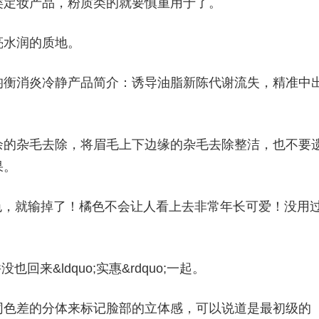
类定妆产品，粉质类的就要慎重用于了。
亮水润的质地。
均衡消炎冷静产品简介：诱导油脂新陈代谢流失，精准中
余的杂毛去除，将眉毛上下边缘的杂毛去除整洁，也不要
果。
o;的橘色，就输掉了！橘色不会让人看上去非常年长可爱！没用
回来&ldquo;实惠&rdquo;一起。
同色差的分体来标记脸部的立体感，可以说道是最初级的