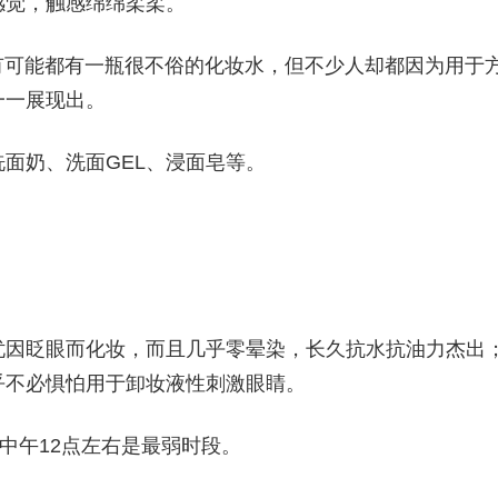
感觉，触感绵绵柔柔。
有可能都有一瓶很不俗的化妆水，但不少人却都因为用于
一一展现出。
面奶、洗面GEL、浸面皂等。
忧因眨眼而化妆，而且几乎零晕染，长久抗水抗油力杰出
乎不必惧怕用于卸妆液性刺激眼睛。
中午12点左右是最弱时段。