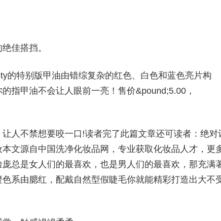
的绝佳搭挡。
kBeauty的特别版甲油由错综复杂的红色、白色和蓝色亮片构
甲油不会让人眼前一亮！售价&pound;5.00，
让人不禁想要咬一口!读者完了此篇文章还可读者：绝对
妆本文源自中国洗净化妆品网，专业获取化妆品人才，更
脸庞总是女人们的最喜欢，也是男人们的最喜欢，那充满
橙色系由腮红，配戴自然型假睫毛你就能精彩打造出大不