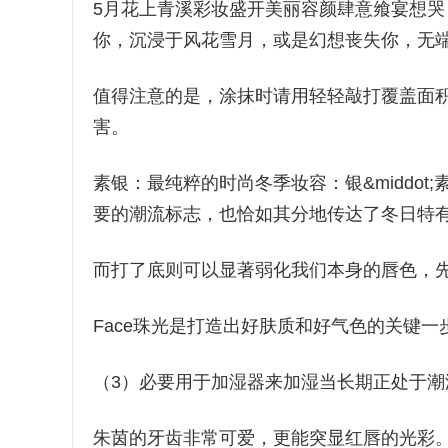
5月花上青溪彩妆盛开美丽容颜肆意飨宴想
你，沉浸于风花雪月，或是幻想丧失你，无
值得注意的是，涂抹时请用轻轻敲打覆盖面
害。
素银：最纯粹的时尚冬季妆容：银&middot;素
要的潮流标志，也恰如其分地传达了冬日特
而打了底则可以显著弱化我们本身的唇色，
Face珠光是打造出好肤质和好气色的关键一
（3）必要用于加湿器来加湿当长期正处于
朱茵的牙齿非常可爱，更能突显红唇的光彩