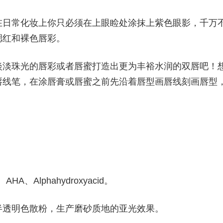
在日常化妆上你只必须在上眼睑处涂抹上紫色眼影，千万
腮红和裸色唇彩。
淡淡珠光的唇彩或者唇蜜打造出更为丰裕水润的双唇吧！
唇线笔，在涂唇膏或唇蜜之前先沿着唇型画唇线刻画唇型
、Alphahydroxyacid。
半透明色散粉，生产磨砂质地的亚光效果。