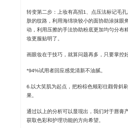
转变第二步：上妆有高招1、点压法标记毛
肤的纹路，利用海绵块较小的面协助涂抹眼
动，利用压擦的手法协助粉底更加均匀分布
妆更服贴明了。
画眼妆在于技巧，就算问题再多，只要掌控
*94%试用者回应感觉清新不油腻。
6.以大笑肌为起点，把粉棕色颊彩往颧骨斜
果。
通过以上的分析可以显现出，我们对于唇膏
获取色彩和护理功能的方向希望。