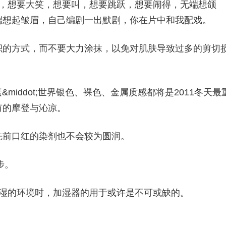
哭，想要大笑，想要叫，想要跳跃，想要闹得，无端想颌
端想起皱眉，自己编剧一出默剧，你在片中和我配戏。
积的方式，而不要大力涂抹，以免对肌肤导致过多的剪切
&middot;世界银色、裸色、金属质感都将是2011冬天最
有的摩登与沁凉。
先前口红的染剂也不会较为圆润。
步。
潮湿的环境时，加湿器的用于或许是不可或缺的。
。