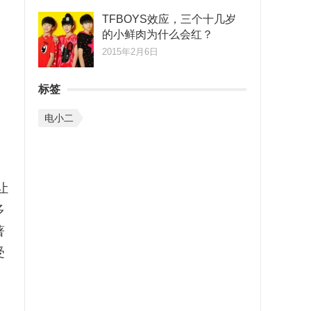
TFBOYS效应，三个十几岁
的小鲜肉为什么会红？
2015年2月6日
标签
电小二
让
多
著
受