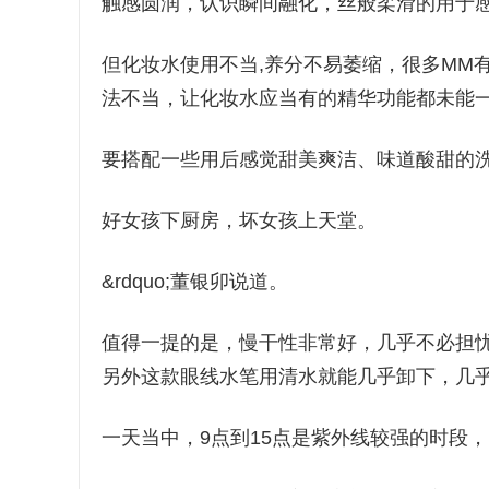
触感圆润，认识瞬间融化，丝般柔滑的用于
但化妆水使用不当,养分不易萎缩，很多MM
法不当，让化妆水应当有的精华功能都未能
要搭配一些用后感觉甜美爽洁、味道酸甜的洗
好女孩下厨房，坏女孩上天堂。
&rdquo;董银卯说道。
值得一提的是，慢干性非常好，几乎不必担
另外这款眼线水笔用清水就能几乎卸下，几
一天当中，9点到15点是紫外线较强的时段，