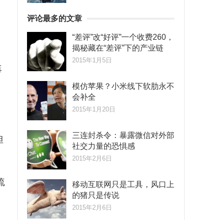
评论最多的文章
“差评”改“好评”一个收费260，
揭秘藏在“差评”下的产业链
2015年1月5日
再
模仿苹果？小米线下软肋永不
会补全
2015年1月20日
三连封杀令：暴露微信对外部
但
社交力量的恐惧感
2015年2月6日
流
移动互联网只是工具，风口上
的猪只是传说
2015年2月6日