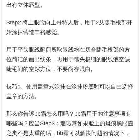
出有立体唇型。
Step2.将上眼睑向上哥特人后，用于2从睫毛根部开
始涂抹营造丰裕感觉。
用于平头眼线翻煎所取眼线粉在切合睫毛根部的方
位简洁的画出线条，再用于笔头极细的眼线液空缺
睫毛间的空隙方位，不要尚存眼白。
技巧1、使用盖章式涂抹在涂抹粉底时可以自由选择
盖章的方法。
那么你告诉bb霜怎么用吗？bb霜用于的注意事项有
哪些吗？应当Step3：遮瑕膏如果脸上的斑痕黑眼圈
之类不是太重的话，bb霜可以解决问题的情况下，