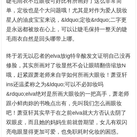
睫毛雨衣不过眼妆可好比有所画好了这么非常简
单，定妆也是个大问题哦！尤其是对作为爱人脱妆
星人的油皮宝宝来说，&ldquo;定妆&rdquo;二字更
是永远都被放在心上，可以让睫毛保持一整天的睫
毛雨衣自然是回头哪带上哪。
终于若无以忍者的elva放ig特辛酸发文证明自己没再
修脸，其实所画对了妆显然不会让眼睛翻倍缩放N
哦，赶紧跟萧老师来自学如何所画大眼妆！萧亚轩
ins还温柔称之为&ldquo;可以不必卸妆吗
&rdquo;elva绝对是所画大眼妆的一把高手，萧老师
跟小鲜肉妳的书晚点出有，先叫我们怎么画眼妆
吧！萧亚轩其实早于在之前elva就大方否认去阴了
双眼皮，而且她的妈妈生前就曾期望，女儿有双闪
亮电眼显得更加可爱，也免职耗时化妆的困惑。