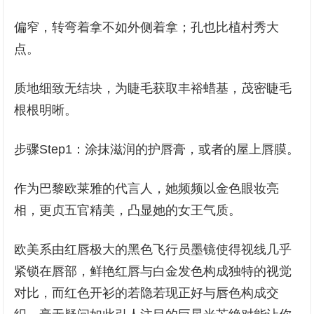
偏窄，转弯着拿不如外侧着拿；孔也比植村秀大
点。
质地细致无结块，为睫毛获取丰裕蜡基，茂密睫毛
根根明晰。
步骤Step1：涂抹滋润的护唇膏，或者的屋上唇膜。
作为巴黎欧莱雅的代言人，她频频以金色眼妆亮
相，更贞五官精美，凸显她的女王气质。
欧美系由红唇极大的黑色飞行员墨镜使得视线几乎
紧锁在唇部，鲜艳红唇与白金发色构成独特的视觉
对比，而红色开衫的若隐若现正好与唇色构成交