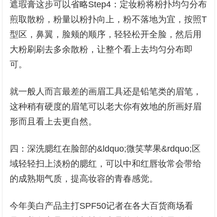
遮瑕膏这步可以省略Step4：定妆粉将粉扑均匀分布
煎取散粉，粉量以粉扑向上，粉不落地为宜，按照T
型区，鼻翼，脸颊的顺序，轻轻松开全脸，然后用
大粉刷刷去多余散粉，让整个看上去均匀分布即
可。
就一般人而言最差的画眉工具还是铅笔类的眉笔，
这种稍有硬度的眉笔可以老大你有效地的所画好眉
形而且看上去更自然。
四：深洗腮红在脸部的&ldquo;微笑苹果&rdquo;区
域轻轻扫上淡粉的腮红，可以中和红唇妆常会带给
的成熟期气质，提高妆容的青春感觉。
今年美白产品主打SPF50记者在各大百货商场看