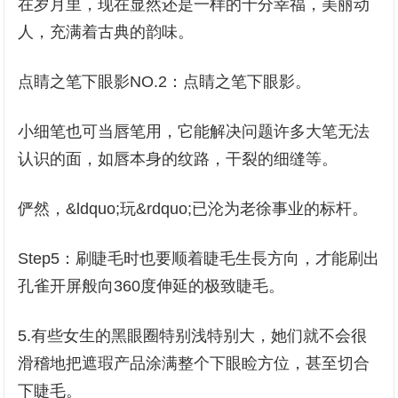
在岁月里，现在显然还是一样的十分幸福，美丽动
人，充满着古典的韵味。
点睛之笔下眼影NO.2：点睛之笔下眼影。
小细笔也可当唇笔用，它能解决问题许多大笔无法
认识的面，如唇本身的纹路，干裂的细缝等。
俨然，&ldquo;玩&rdquo;已沦为老徐事业的标杆。
Step5：刷睫毛时也要顺着睫毛生長方向，才能刷出
孔雀开屏般向360度伸延的极致睫毛。
5.有些女生的黑眼圈特别浅特别大，她们就不会很
滑稽地把遮瑕产品涂满整个下眼睑方位，甚至切合
下睫毛。