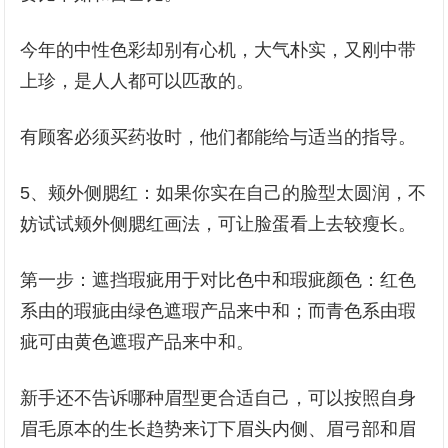
今年的中性色彩却别有心机，大气朴实，又刚中带
上珍，是人人都可以匹敌的。
有顾客必须买药妆时，他们都能给与适当的指导。
5、颊外侧腮红：如果你实在自己的脸型太圆润，不
妨试试颊外侧腮红画法，可让脸蛋看上去较瘦长。
第一步：遮挡瑕疵用于对比色中和瑕疵颜色：红色
系由的瑕疵由绿色遮瑕产品来中和；而青色系由瑕
疵可由黄色遮瑕产品来中和。
新手还不告诉哪种眉型更合适自己，可以按照自身
眉毛原本的生长趋势来订下眉头内侧、眉弓部和眉