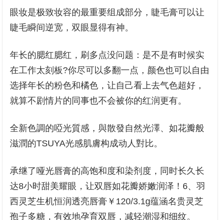
眼妆是极致妆容的最重要组成部分，睫毛膏可以让
睫毛瞬间逆宽，双眼显得有神。
年长的腮红腮红，刷多点没问题：是不是有时候实
在工作太刻板?你尽可以多翻一点，颜色也可以自由
选择年长的粉色和橘色，让自己看上去气色超好，
就算不剧情片的同事也不会被你的红润更有。
全新色調的啞光質感，與散發自然光澤、如花瓣般
滋潤的TSUYA光感肌膚构成动人對比。
承继了哑光唇膏的高饱和度和染剂度，同时长久长
达8小时甜美耀眼，让双唇如花瓣娇嫩润泽！6、羽
西灵芝生机恒润透亮唇膏￥120/3.1g蕴涵名贵灵芝
孢子多糖，有效地孕育双唇，减轻潮湿和细纹。