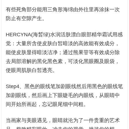
有些死角部分能用三角形海绵由外往里再涂抹一次
防止有空隙产生。
HERCYNA(海晳绿)水润活肤漂白眼部精华霜试用感
觉：大量所含使皮肤白皙暗淡的高效能有效成分，
能使皮肤显得暗淡洁净；通过熊果苷等有效成分除
去局部溶解的黑化黑色素，可淡化黑眼圈及眼袋，
使眼周肌肤白皙透亮。
Step4、黑色的眼线笔加剧眼线然后用黑色的眼线笔
加剧眼线，然后画上下眼睫毛的内眼线，从眼睛中
间开始所画起，忘记眼尾细中间粗。
当画家与美眼遇见，眼睛就沦为了一件贵重的艺术