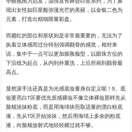
华丽氛围为启发，温情发售舞会巨星系列，为了展
现出女性如巨星般弥漫光芒的美丽，以金银二色为
元素，打造出精细限量彩盘。
而腮红的部位和形状则是非常最重要的，无法为了
执着立体感而过分特别强调颧骨的感觉，相对来
说，集中于一点可以更加膨胀脸型，以眼珠方位的
下沿线为起点，从内到外重洗，上沿所画到颧骨最
高点。
显然滚手法还真是为光感底妆量身自定义呢！5、底
妆要亮白T区要优先质感裸妆不像立体裸妆那样先从
脸颊涂抹粉底，而是用海绵块煎取适量的漂白粉底
液，先从T区开始涂抹，然后用海绵上多余的粉底
液，向脸颊放射式地轻轻横过就不够。