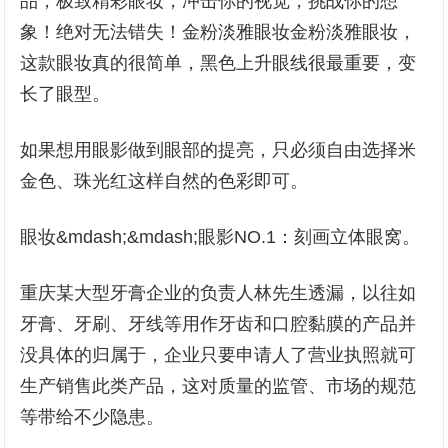
品，极致精彩眼妆，冲击你的视觉，挑战你的想
象！绝对无法错失！金粉淡雅眼妆金粉淡雅眼妆，
这款眼妆真的很简单，黑色上升眼线很最重要，变
长了眼型。
如果想用眼影做到眼部的提亮，只必须自由选择米
金色、珠光红这样自然的色彩即可。
眼妆&mdash;&mdash;眼影NO.1：刻画立体眼窝。
重庆某大型牙膏企业的负责人林先生透漏，以往如
牙膏、牙刷、牙线等用作牙齿和口腔黏膜的产品并
没具体的归属于，企业只要申请人了营业执照就可
生产销售此类产品，这对质量的监管、市场的规范
等带给不少隐患。