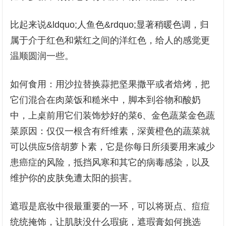
比起来说&ldquo;人鱼色&rdquo;显著稍暖色调，归
属于介于红色和紫红之间的洋红色，给人的感觉更
温顺圆润一些。
如何食用：用沙拉替换蒜把坚果撒平或者焙烤，把
它们混合在肉菜饭和糙米中，脚本到谷物和酸奶
中，上桌前用它们装饰炒好的菜6、金色蔬菜金色蔬
菜原因：仅仅一根含有纤维素，深黄橙色的蔬菜就
可以供应5倍胡萝卜素，它是你每日所须要用来减少
患癌症的风险，抵挡风寒和其它的病毒感染，以及
维护你的皮肤免遭太阳的损害。
遮瑕是底妆中很最重要的一环，可以将斑点、痘痘
统统掩饰，让肌肤没什么瑕疵，遮瑕膏如何挑选