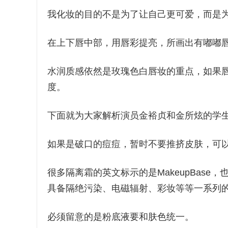
我化妆的目的不是为了让自己更可爱，而是
在上下唇中部，用唇彩提亮，所画出有嘟嘟
水润质感依然是玫瑰色白唇妆的重点，如果
度。
下面就为大家解析演员金裕贞和金所炫的学
如果是破口的痘痘，暂时不要推挤皮肤，可
很多隔离霜的英文标示的是MakeupBas
具备隔绝污染、电磁辐射、彩妆等等一系列
必须留意的是粉底液要和肤色统一。