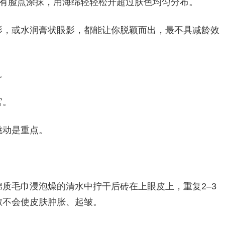
在仅有脸点涂抹，用海绵轻轻松开超过肤色均匀分布。
影，或水润膏状眼影，都能让你脱颖而出，最不具减龄效
。
官。
挑动是重点。
质毛巾浸泡燥的清水中拧干后砖在上眼皮上，重复2–3
敷不会使皮肤肿胀、起皱。