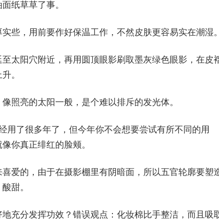
油面纸草草了事。
厚实些，用前要作好保温工作，不然皮肤更容易实在潮湿
延至太阳穴附近，再用圆顶眼影刷取墨灰绿色眼影，在皮
上升。
，像照亮的太阳一般，是个难以排斥的发光体。
已经用了很多年了，但今年你不会想要尝试有所不同的用
就像你真正绯红的脸颊。
来喜爱的，由于在摄影棚里有阴暗面，所以五官轮廓要塑
、酸甜。
好地充分发挥功效？错误观点：化妆棉比手整洁，而且吸