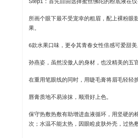
Step1：首先自由选择蜜丝佛陀的粉底液
所画个眼下最不受宠幸的粗眉，配上裸粉眼
果。
6款水果口味，更令其青春女性倍感可爱甜美
孙燕姿，虽然没傲人的身材，也没精美的五
在重用笔眼线的同时，用睫毛膏将眉毛轻轻
唇膏质地不易涂抹，顺滑好上色。
保守热敷热敷有助增进血液循环，用坚硬的棉
次；水温不能太热，因眼睑皮肤外壳，过热