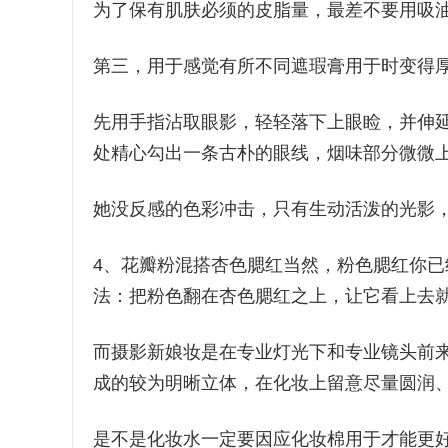
为了保有肌肤必须的皮脂量，最差不要用吸
第三，用于感觉有所不同遮瑕膏用于时变得
先用手指沾取眼影，轻轻落下上眼睑，并伸
处精心勾出一条古朴的眼线，烟味部分微微
她没反感的色彩冲击，只有生动活泼的光影
4、花瓣粉混搭杏色腮红当然，粉色腮红你
法：把粉色翻在杏色腮红之上，让它看上去
而摄影新娘妆是在专业灯光下和专业镜头前
成的较为明晰立体，在化妆上留意尽量圆润
是不是化妆水一定要因应化妆棉用于才能更