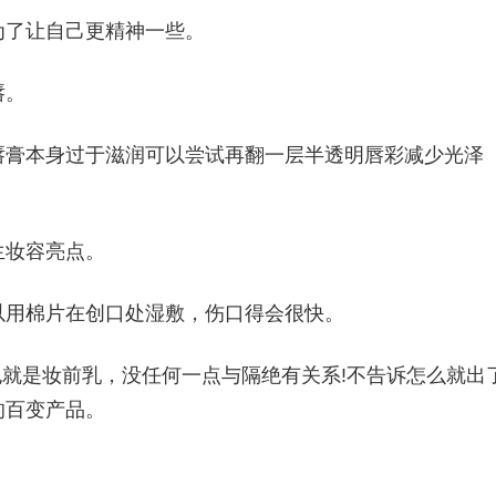
为了让自己更精神一些。
唇。
唇膏本身过于滋润可以尝试再翻一层半透明唇彩减少光泽
生妆容亮点。
以用棉片在创口处湿敷，伤口得会很快。
e，也就是妆前乳，没任何一点与隔绝有关系!不告诉怎么就出
的百变产品。