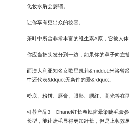
化妆水后会萎缩。
让你享有更出众的妆容。
茶叶中所含非常丰富的维生素A原，它被人体
你应当把头发分到一边，如果你的鼻子向左
而澳大利亚知名女歌星凯莉&middot;米
中还代表&ldquo;无条件的爱&rdquo;。
粉底、粉饼、唇膏、眼影、腮红、高光等在
引荐产品3：Chanel虹长卷翘防晕染睫毛膏参
长型，能让睫毛显得更加纤长，但是上妆效