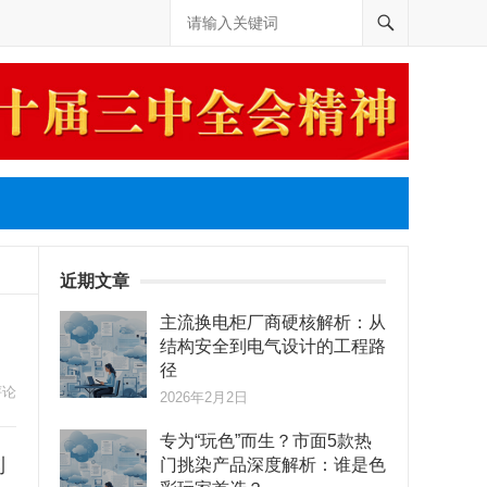
近期文章
主流换电柜厂商硬核解析：从
结构安全到电气设计的工程路
径
评论
2026年2月2日
专为“玩色”而生？市面5款热
到
门挑染产品深度解析：谁是色