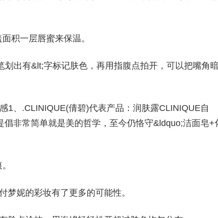
盖面积一层唇蜜来保温。
瑕笔划出有&lt;字标记肤色，再用指腹点拍开，可以把嘴角
感1、.CLINIQUE(倩碧)代表产品：润肤露CLINIQUE自
倡非常简单就是美的哲学，至今仍恪守&ldquo;洁面皂+
痕。
让付梦妮的彩妆有了更多的可能性。