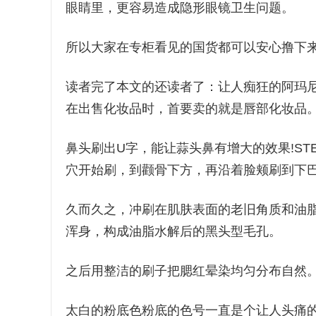
眼睛里，更容易造成隐形眼镜卫生问题。
所以大家在专柜看见的国货都可以安心撸下
读者完了本文的还读者了：让人痴狂的阿玛
在出售化妆品时，首要卖的就是唇部化妆品
鼻头刷出U字，能让蒜头鼻有增大的效果!STEP2
穴开始刷，到颧骨下方，再沿着脸颊刷到下巴
久而久之，冲刷在肌肤表面的老旧角质和油
浑身，构成油脂水解后的黑头型毛孔。
之后用整洁的刷子把腮红晕染均匀分布自然
太白的粉底色粉底的色号一直是个让人头痛