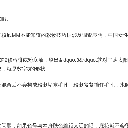
来啦。
尼粉底MM不能知道的彩妆技巧据涉及调查表明，中国女
。
修容饼或粉底液，刷出&ldquo;3&rdquo;就对了从太阳
，就是数字3的形状。
脂混合后不会构成粉刺堵塞毛孔，粉刺紧紧挡住毛孔，水
。
的问题，如果色号与本身肤色差距太远的话，底妆就不会