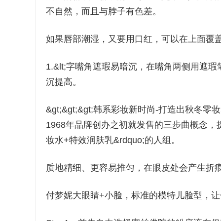
不自然，而且与脖子有色差。
如果唇部潮湿，又要用口红，可以在上面覆
1.&lt;字嘴角遮瑕易暗沉，在嘴角两侧用遮
沉提高。
&gt;&gt;&gt;韩系彩妆新时尚-打造出秋冬零妆
1968年品牌创办之初就发售的三步曲概念，提
妆水+特效润肤乳&rdquo;的人组。
质地精细、更容易推匀，在眼皮处会产生折
付梦妮大眼睛+小脸，标准的模特儿脸型，