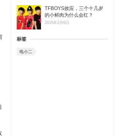
TFBOYS效应，三个十几岁
的小鲜肉为什么会红？
。
2015年2月6日
褶
标签
电小二
造
取