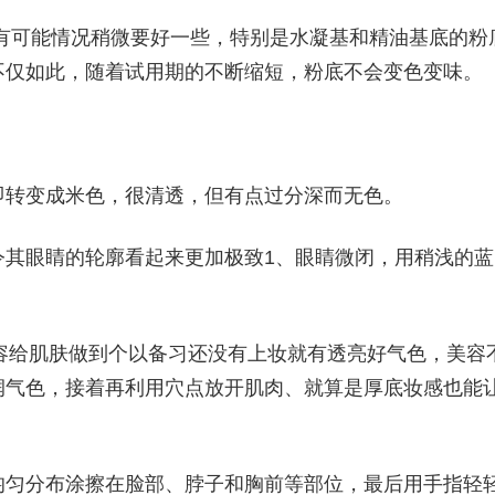
的有可能情况稍微要好一些，特别是水凝基和精油基底的粉
不仅如此，随着试用期的不断缩短，粉底不会变色变味。
即转变成米色，很清透，但有点过分深而无色。
令其眼睛的轮廓看起来更加极致1、眼睛微闭，用稍浅的蓝
容给肌肤做到个以备习还没有上妆就有透亮好气色，美容
润气色，接着再利用穴点放开肌肉、就算是厚底妆感也能
均匀分布涂擦在脸部、脖子和胸前等部位，最后用手指轻