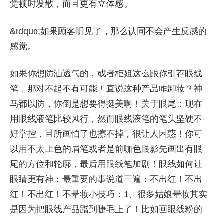
觉顿时发散，而且更有立体感。
&rdquo;如果顾客听见了，那么认同不会产生反感的
感觉。
如果你想防油透气的，或者柜姐这么跟你引荐眼线
笔，那对不起不有可能！直说这种产品咋卸妆？神
马都以防，你倒是想要得挺美啊！关于眼尾：现在
用眼线液笔比较风行，然而眼线液笔的笔头坚硬不
好掌控，且所画怕了也擦不掉，很让人困惑！你可
以用不太上色的眉笔或者是前咖色眼影先画出有眼
尾的方位和轮廓，最后用眼线笔加剧！眼线如何让
眼睛更有神：最重要的事说道三遍：不出红！不出
红！不出红！不晕妆小技巧：1、很多姑娘晕妆其实
是因为把眼线产品蹭到睫毛上了！比如画眼线粉的