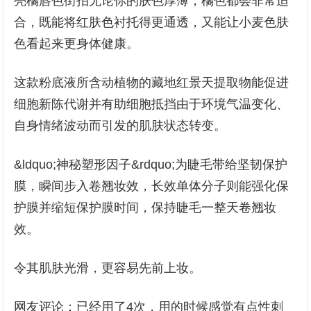
亮橘唇色街拍无论你的肤色厚薄，橘色都会非常适
合，既能将红肤色衬托得更通透，又能让小麦色肤
色看起来更身体健康。
这款粉底液所含动植物的藏地红景天提取物能促进
细胞新陈代谢并有助细胞抵挡由于环境气温变化、
自身情绪波动而引发的肌肤状态转变。
&ldquo;神秘塑形因子&rdquo;为睫毛带给坚韧保护
膜，瞬间步入卷翘妆效，长效单体分子则能强化保
护膜并缩短保护膜时间，保持睫毛一整天卷翘妆
效。
令其肌肤光滑，更容易先前上妆。
网友评论：已经用了4次，用的时候感觉有点性刺