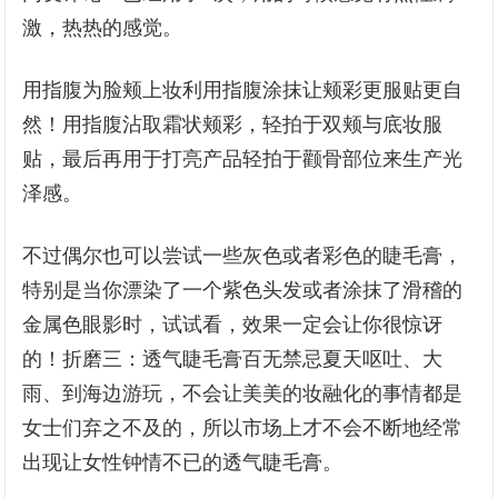
激，热热的感觉。
用指腹为脸颊上妆利用指腹涂抹让颊彩更服贴更自
然！用指腹沾取霜状颊彩，轻拍于双颊与底妆服
贴，最后再用于打亮产品轻拍于颧骨部位来生产光
泽感。
不过偶尔也可以尝试一些灰色或者彩色的睫毛膏，
特别是当你漂染了一个紫色头发或者涂抹了滑稽的
金属色眼影时，试试看，效果一定会让你很惊讶
的！折磨三：透气睫毛膏百无禁忌夏天呕吐、大
雨、到海边游玩，不会让美美的妆融化的事情都是
女士们弃之不及的，所以市场上才不会不断地经常
出现让女性钟情不已的透气睫毛膏。