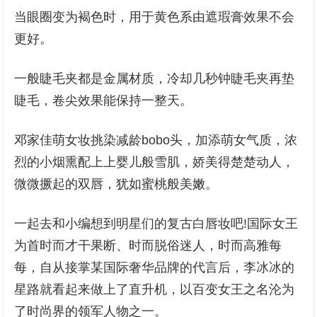
当眼圈变为褐色时，用于黄色系由遮瑕膏效果不会
更好。
一般睫毛夹都是金属材质，冷却几秒钟睫毛夹再垫
睫毛，卷尖效果能保持一整天。
邓家佳萌女妆挑染减龄bobo头，加添萌女气质，浓
烈的小烟熏配上上婴儿般雪肌，娇美得楚楚动人，
微微撅起的双唇，犹如蜜桃般美嫩。
一起去和小编想到明星们的复古白唇妆吧!国际女王
为首时而才干果断、时而脱俗迷人，时而高雅每
每，自从接掌某国际奢华品牌的代言后，李冰冰的
星路就看起来做上了直升机，以百变女王之名沦为
了时尚界的领军人物之一。