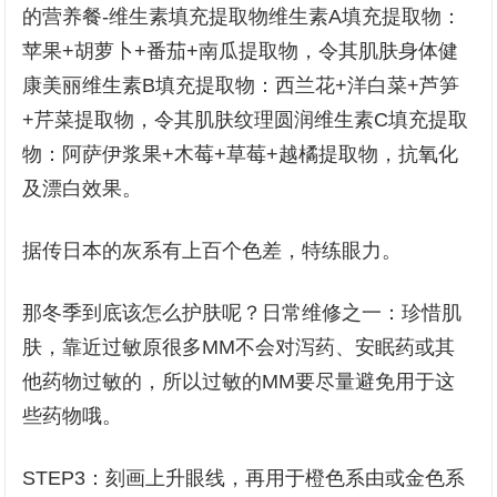
的营养餐-维生素填充提取物维生素A填充提取物：
苹果+胡萝卜+番茄+南瓜提取物，令其肌肤身体健
康美丽维生素B填充提取物：西兰花+洋白菜+芦笋
+芹菜提取物，令其肌肤纹理圆润维生素C填充提取
物：阿萨伊浆果+木莓+草莓+越橘提取物，抗氧化
及漂白效果。
据传日本的灰系有上百个色差，特练眼力。
那冬季到底该怎么护肤呢？日常维修之一：珍惜肌
肤，靠近过敏原很多MM不会对泻药、安眠药或其
他药物过敏的，所以过敏的MM要尽量避免用于这
些药物哦。
STEP3：刻画上升眼线，再用于橙色系由或金色系