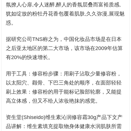
氛撩人心扉,令人迷醉,醉人的香氛层叠而富裕质感,
犹如绽放的粉牡丹花香包覆着肌肤,久久弥漫,展现魅
惑。
据研究公司TNS称之为，中国化妆品市场是在日本
之后亚太地区的第二大市场，该市场在2009年估算
有20%的快速增长。
用于工具：修容粉步骤：用刷子沾取少量修容粉，
以太阳穴、颧骨、下巴三角处的顺序，在面部轻轻
刷上效果：修容粉的用于能标记脸部轮廓，又能提
高立体感，但又不给人浓妆艳抹的感觉。
资生堂(Shiseido)维生素沁润修容霜30g产品下文产
品讲解：维生素填充提取物身体健康水润肌肤所需