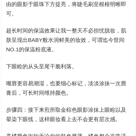
由的眼影于眼珠下方提亮，将睫毛刷至根根明晰即
可。
超长时间的保温效果让我一整天不必担忧脱妆，肌
肤呈现出BABY般水润鲜美的妆效，可谓迄今世间
NO.1的保温粉底液。
下眼睑的从头至尾干脆利落。
嘴唇更容易潮湿，也要细心标记，淡淡涂抹一次唇
膏后，可长时间维持颜色。
步骤四：接下来煎所取金棕色眼影涂抹上眼睑以及
晕染下眼线，这样眼妆看上去不会更有层次感。