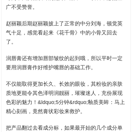
广不受赞誉。
赵丽颖后期赵丽颖披上了正常的中分刘海，顿觉英
气十足，感觉看起来《花千骨》中的小骨又回去
了。
润唇膏还有增加唇部皱纹的起到哦，所以平时一定
要用润唇膏作好维护嘴唇的基础工作。
不仅能取得更加长久、长效的眼妆，其粉妆的亲肤
质地更能令其色泽明润靓丽，璀璨迷人，充份展现
色彩的魅力！&ldquo;5分钟&rdquo;釉质美眸：马上
精心刻画，竟然膏状彩妆来救护。
把产品翻过去看成分标，如果最开始的几个成分单