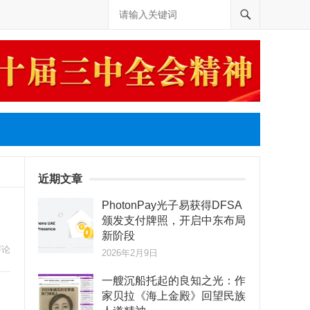
近期文章
PhotonPay光子易获得DFSA
颁发支付牌照，开启中东布局
新阶段
评论
2026年2月9日
一艘沉船托起的良知之光：作
家贝拉《海上金殿》回望民族