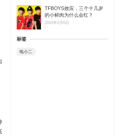
TFBOYS效应，三个十几岁
的小鲜肉为什么会红？
2015年2月6日
标签
电小二
加
钟
底