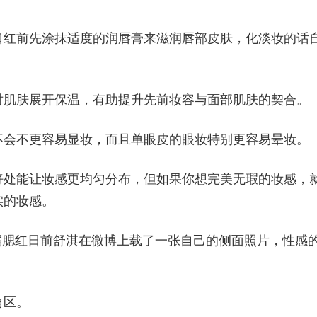
口红前先涂抹适度的润唇膏来滋润唇部皮肤，化淡妆的话
对肌肤展开保温，有助提升先前妆容与面部肌肤的契合。
不会不更容易显妆，而且单眼皮的眼妆特别更容易晕妆。
好处能让妆感更均匀分布，但如果你想完美无瑕的妆感，
实的妆感。
为首珊瑚橘腮红日前舒淇在微博上载了一张自己的侧面照片，性感
角区。