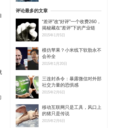
评论最多的文章
自
“差评”改“好评”一个收费260，
揭秘藏在“差评”下的产业链
2015年1月5日
模仿苹果？小米线下软肋永不
会补全
2015年1月20日
就
三连封杀令：暴露微信对外部
社交力量的恐惧感
2015年2月6日
的
移动互联网只是工具，风口上
的猪只是传说
2015年2月6日