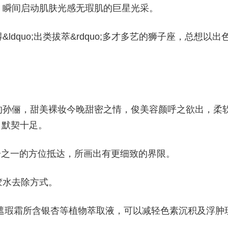
，瞬间启动肌肤光感无瑕肌的巨星光采。
dquo;出类拔萃&rdquo;多才多艺的狮子座，总想以出
的孙俪，甜美裸妆今晚甜密之情，俊美容颜呼之欲出，柔
秀，默契十足。
分之一的方位抵达，所画出有更细致的界限。
胶水去除方式。
这款遮瑕霜所含银杏等植物萃取液，可以减轻色素沉积及浮肿