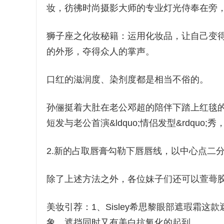
妆，彷彿时尚摄影大师的专业灯光侍奉在旁
狮子座之化妆秘籍：运用化妆品，让自己变得&l
的外形，夺得众人的掌声。
口红的滋润度、染剂度都是相当不俗的。
孙俪挺着大肚在老公邓超的陪伴下踏上红毯
短发与老公首演&ldquo;情侣发型&rdquo;
2.新的占取唇膏勾勒下唇唇线，以中心点二
除了上述方法之外，各位妹子们还可以萱蕚
美妆引荐：1、Sisley希思黎眼部遮瑕霜
象，遮挡同时又有美白抗氧化的起到。