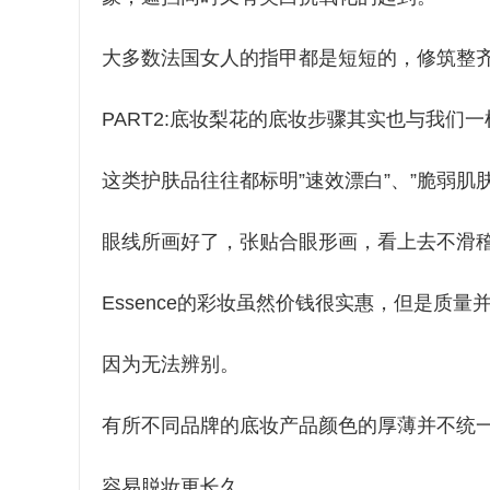
大多数法国女人的指甲都是短短的，修筑整
PART2:底妆梨花的底妆步骤其实也与我们一样:隔
这类护肤品往往都标明”速效漂白”、”脆弱肌肤
眼线所画好了，张贴合眼形画，看上去不滑
Essence的彩妆虽然价钱很实惠，但是质量并没也
因为无法辨别。
有所不同品牌的底妆产品颜色的厚薄并不统一，你
容易脱妆更长久。