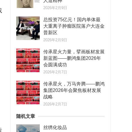
人道精神
2026年2月9日
或
总投资75亿元！国内单体最
大重离子肿瘤医院落户大连金
普新区
2026年2月9日
传承星火力量，擘画板材发展
新蓝图——鹏鸿集团2026年
会圆满成功
2026年2月7日
传承星火，万马奔腾——鹏鸿
集团2026年会聚焦板材发展
战略
，
2026年2月7日
随机文章
丝绣化妆品
告