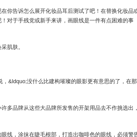
现在你告诉怎么展开化妆品耳后测试了吧！在替换化妆品
吧！对于手残党或新手来讲，画眼线是一件有点困难的事
焕采肌肤。
enberg说，&ldquo;没什么比建构璀璨的眼影更有意思的了，在那
小许多品牌从这些大品牌所发售的开架用品去不作挑选出
的眼线，涂抹在睫毛根部，打造出咖啡色的眼线，必须警