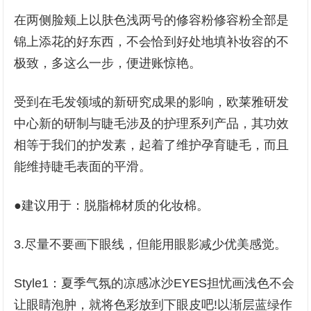
在两侧脸颊上以肤色浅两号的修容粉修容粉全部是
锦上添花的好东西，不会恰到好处地填补妆容的不
极致，多这么一步，便进账惊艳。
受到在毛发领域的新研究成果的影响，欧莱雅研发
中心新的研制与睫毛涉及的护理系列产品，其功效
相等于我们的护发素，起着了维护孕育睫毛，而且
能维持睫毛表面的平滑。
●建议用于：脱脂棉材质的化妆棉。
3.尽量不要画下眼线，但能用眼影减少优美感觉。
Style1：夏季气氛的凉感冰沙EYES担忧画浅色不会
让眼睛泡肿，就将色彩放到下眼皮吧!以渐层蓝绿作