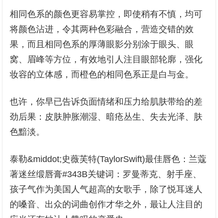
相同色系的颜色更容易掌控，即使稍有不慎，均可
将颜色沾进，令其两种色彩融合，营造交错的效
果，而且相同色系的厚薄眼影分别涂于眼头、眼
窝、眉峰等方位，有效地引人注目眼部轮廓，强化
妆容的立体感，而橙色的相同色系正是白与金。
也许，你早已告诉负面情绪和压力给肌肤带给的差
劲后果：皮肤肿胀潮湿、暗疮丛生、失去光泽、肤
色黯淡。
泰勒&middot;史薇芙特(TaylorSwift)最佳唇色：兰蔻
著迷丝缎唇膏#343B关键词：罗曼蒂克、射手座、
孩子气作为美国人气超高的女歌手，除了悦耳迷人
的嗓音、出众的词曲创作才华之外，最让人注目的