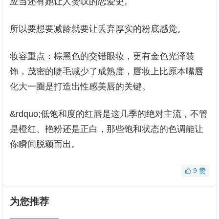
应当还有她让人赞叹的恋爱史。
所以要想要减龄就要让丢弃厚实的粉底感觉。
妆容重点：棕黑色的交错眼妆，更有金色光泽装
饰，茂密的睫毛减少了成熟度，唇妆上比原本嘴唇
化大一圈是打造出性感美唇的关键。
&rdquo;低饱和度的红唇是这几季的绝对主流，不管
是橙红、艳粉还是正白，那些饱和状态的色调能让
你瞬间脱颖而出。
9
赞
为您推荐