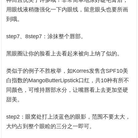
神而且优美了许多哦！非常简单地涂好睫毛膏后，
用眼线液稍微强化一下内眼线，留意眼头也要所画
到哦。
step7、8step7：涂抹整个唇部。
黑眼圈让你的脸看上去看起来被向上纳了似的。
类似于的例子不胜枚举，如Korres发售含SPF10美
白指数的MangoButterLipstick口红，共10种有所不
同颜色，可维持唇部水分，让嘴唇看上去更加坚硬
甜美。
step2：眼窝处打上淡蓝色的眼影，范围不要太大，
大约占到整个眼睑的三分之一即可。