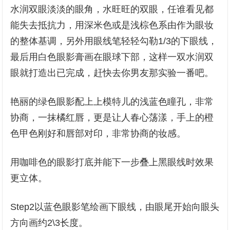
水润双眼淡淡的眼角，水旺旺的双眼，任谁看见都
能失去抵抗力，用深米色或是浅棕色系由作为眼妆
的整体基调，另外用眼线笔轻轻勾勒1/3的下眼线，
最后用白色眼影膏画在眼球下部，这样一双水润双
眼就打造出已完成，赶快去你男友那实验一番吧。
艳丽的绿色眼影配上上模特儿的浅蓝色瞳孔，非常
协商，一抹橘红唇，更是让人春心荡漾，手上的橙
色甲色刚好和唇部对印，非常协商的妆感。
用咖啡色的眼影打底并能下一步叠上黑眼线时效果
更立体。
Step2以蓝色眼影笔绘画下眼线，由眼尾开始向眼头
方向画约2\3长度。