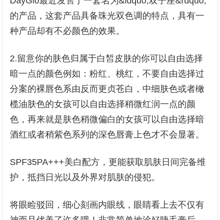
DayGlo最近发售了一套名为&ldquo;双子座&rdquo;
的产品，这套产品具备珠光双色调的特点，具有一
种产品却有不必颜色的效果。
2.留意你的肤色归属于白皙皮肤的你可以自由选择
暗一点的颜色例如：粉红、桃红，不要自由选择过
分案的裸唇色系由反而更贞苍白，中细肤色或者橄
榄油肤色的女孩可以自由选择稍微红润一点的颜
色，再来就是肤色稍微偏白的女孩可以自由选择暗
酒红或者稍紫色系列的深色唇膏上色才不会显著。
SPF35PA+++美白配方，更能获取肌肤日间完备维
护，抵挡日光以及外界对肌肤的侵犯。
将眼睑驳回，细心刻画内眼线，眼睛看上去不仅有