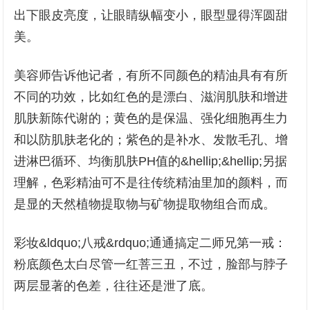
出下眼皮亮度，让眼睛纵幅变小，眼型显得浑圆甜
美。
美容师告诉他记者，有所不同颜色的精油具有有所
不同的功效，比如红色的是漂白、滋润肌肤和增进
肌肤新陈代谢的；黄色的是保温、强化细胞再生力
和以防肌肤老化的；紫色的是补水、发散毛孔、增
进淋巴循环、均衡肌肤PH值的&hellip;&hellip;另据
理解，色彩精油可不是往传统精油里加的颜料，而
是显的天然植物提取物与矿物提取物组合而成。
彩妆&ldquo;八戒&rdquo;通通搞定二师兄第一戒：
粉底颜色太白尽管一红菩三丑，不过，脸部与脖子
两层显著的色差，往往还是泄了底。