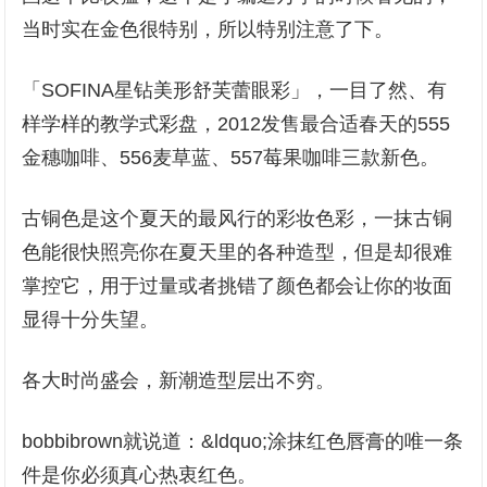
当时实在金色很特别，所以特别注意了下。
「SOFINA星钻美形舒芙蕾眼彩」，一目了然、有
样学样的教学式彩盘，2012发售最合适春天的555
金穗咖啡、556麦草蓝、557莓果咖啡三款新色。
古铜色是这个夏天的最风行的彩妆色彩，一抹古铜
色能很快照亮你在夏天里的各种造型，但是却很难
掌控它，用于过量或者挑错了颜色都会让你的妆面
显得十分失望。
各大时尚盛会，新潮造型层出不穷。
bobbibrown就说道：&ldquo;涂抹红色唇膏的唯一条
件是你必须真心热衷红色。