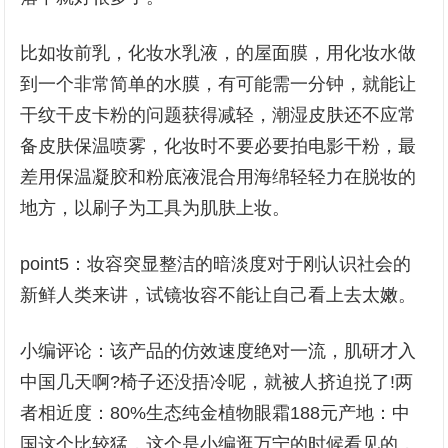
比如妆前乳，化妆水乳液，的屋面膜，用化妆水做
到一个非常简单的水膜，有可能需一分钟，就能让
干纹干皮卡粉的问题获得减轻，潮湿皮肤还不应常
备皮肤保温喷雾，化妆时不要必要拍电影干粉，最
差用保温凝胶和粉底液混合用海绵轻轻力在脱妆的
地方，以刷子为工具为肌肤上妆。
point5：妆容突显整洁的暗淡度对于刚认识社会的
新鲜人类来讲，试镜妆容不能让自己看上去太嫩。
小编评论：该产品的仿效速度绝对一流，肌研才入
中国几天啊?椅子还没捂冷呢，就被人挤迫捝了!两
者相近度：80%生态纯金植物眼霜188元产地：中
国这个比较猛，这个是小编逛万宁的时候看见的，