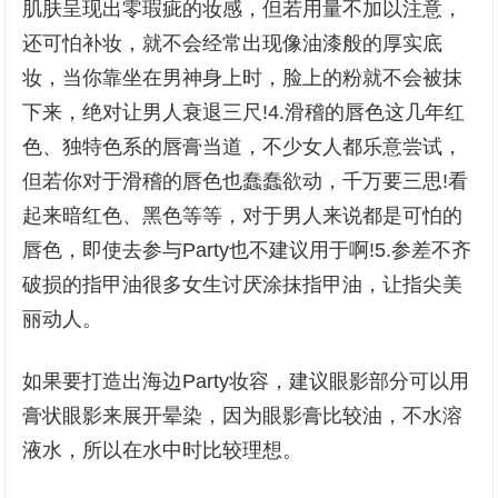
肌肤呈现出零瑕疵的妆感，但若用量不加以注意，
还可怕补妆，就不会经常出现像油漆般的厚实底
妆，当你靠坐在男神身上时，脸上的粉就不会被抹
下来，绝对让男人衰退三尺!4.滑稽的唇色这几年红
色、独特色系的唇膏当道，不少女人都乐意尝试，
但若你对于滑稽的唇色也蠢蠢欲动，千万要三思!看
起来暗红色、黑色等等，对于男人来说都是可怕的
唇色，即使去参与Party也不建议用于啊!5.参差不齐
破损的指甲油很多女生讨厌涂抹指甲油，让指尖美
丽动人。
如果要打造出海边Party妆容，建议眼影部分可以用
膏状眼影来展开晕染，因为眼影膏比较油，不水溶
液水，所以在水中时比较理想。