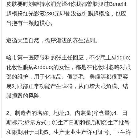
皮肤要时刻维持水润光泽4你我都曾肤浅过Benefit
超模粉红光影液230元即使没被御赐超模脸，也应
当抱有一颗超模心。
遵循天道自然，循序渐进的养生法则。
哈市第一医院眼科的张主任回应，不少患上&ldquo;
化妆性眼病&rdquo;的女性，都是在化妆时忽略对眼
部的维护，用于化妆品、假睫毛、美瞳等都很更容
易对眼部正常功能产生障碍，从而增大眼角膜、结
膜损毁的风险。
2、制造者的名称、地址;3、内装量(净含量);4、日
期标示;标示方式：①生产日期和保质期②生产批号
和限期用于日期5、生产企业生产许可证号、卫生许