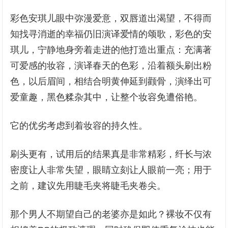
彩色安琪儿眼中弥漫爱意，双唇道出渴望，不得而
知找寻消逝的幸福仍旧演译爱情的颂歌，彩色的安
琪儿，宁静地身旁着走进的他打造出重点：充满著
可爱感的妆容，演译春天的色彩，沿着额头刷出粉
色，以后眉间，相结合明黄伸延到颧骨，演绎出可
爱童趣，黑色糅杂其中，让整个妆容免遭俗艳。
它的优劣考虑到着妆容的持久性。
刷头更有，试用后的结果真是非常精彩，纤长与浓
密度让人非常失望，眼睛立刻让人眼前一亮；用于
之前，建议先用睫毛夹将睫毛夹卷尖。
那个男人不期望自己的老婆亦是如此？裸妆不仅有